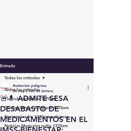
Entrada
Todas las entradas
Redaccion peligrosa
Todas las entradas
20 may
2 min de lectura
🚨💊 ADMITE SESA
Tlaxcala peligrosa 1370am
DESABASTO DE
Ciudad Serdán peligrosa 1370am
Nacional radio 1370am peligrosa
MEDICAMENTOS EN EL
Noticias Musicales radio 1370am
IMSS-BIENESTAR;