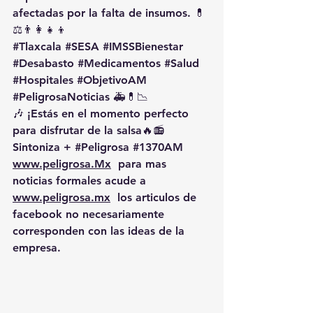
afectadas por la falta de insumos. 💊
⚖️👨‍👩‍👧‍👦
#Tlaxcala
#SESA
#IMSSBienestar
#Desabasto
#Medicamentos
#Salud
#Hospitales
#ObjetivoAM
#PeligrosaNoticias
 🚑💊📉
🎶 ¡Estás en el momento perfecto 
para disfrutar de la salsa🔥📻 
Sintoniza + 
#Peligrosa
#1370AM
www.peligrosa.Mx
  para mas 
noticias formales acude a 
www.peligrosa.mx
  los articulos de 
facebook no necesariamente 
corresponden con las ideas de la 
empresa.