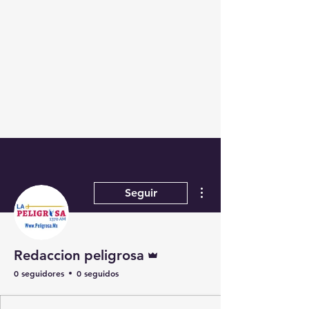
Más acciones
Seguir
Administrador
Redaccion peligrosa
0 seguidores
0 seguidos