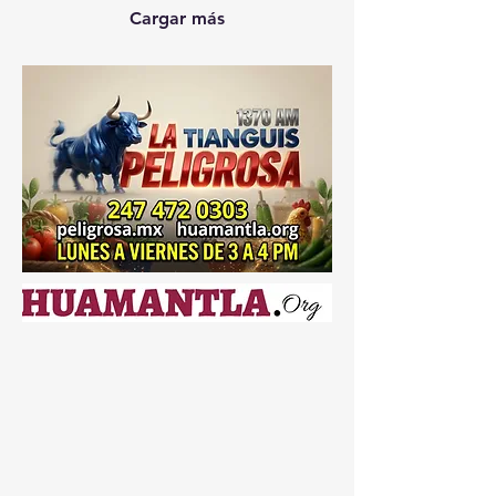
fortalecer las labores de
Cargar más
prevención del delito,
inteligencia, monitoreo y
respuesta inmediata. De
acuerdo con la
administración estatal,
esta infraestructura
tecnológica busca
incrementar la capacidad
operativa de las
corporaciones de
seguridad mediante un
sistema de vigilancia
permanente y...