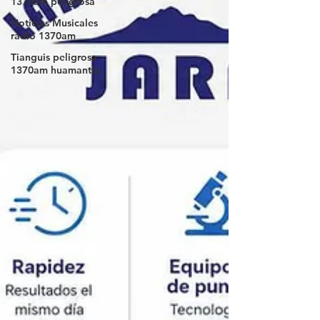
1370am peligrosa
Noticias Musicales
radio 1370am
Tianguis peligrosa
1370am huamantla