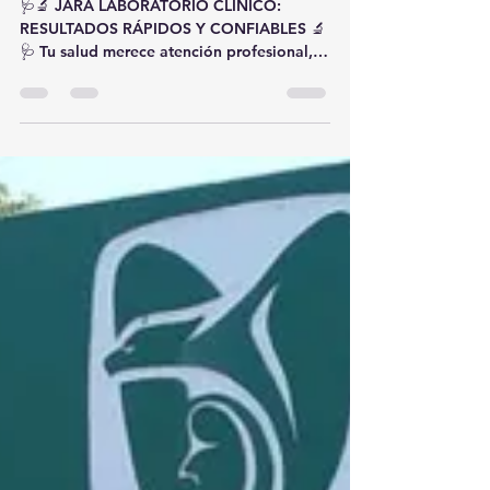
🔬🩺
🩺🔬 JARA LABORATORIO CLÍNICO:
RESULTADOS RÁPIDOS Y CONFIABLES 🔬
🩺 Tu salud merece atención profesional,
tecnología de vanguardia y resultados
precisos. En JARA Laboratorio Clínico
trabajamos todos los días para brindarte
estudios con calidad, confianza y atención
humana. ❤️🏥 ✅ Resultados el mismo día
en diversos estudios✅ Equipos de última
generación✅ Tecnología confiable para
diagnósticos precisos✅ Atención cálida y
personalizada✅ Servicio a domicilio para
toma de muestra