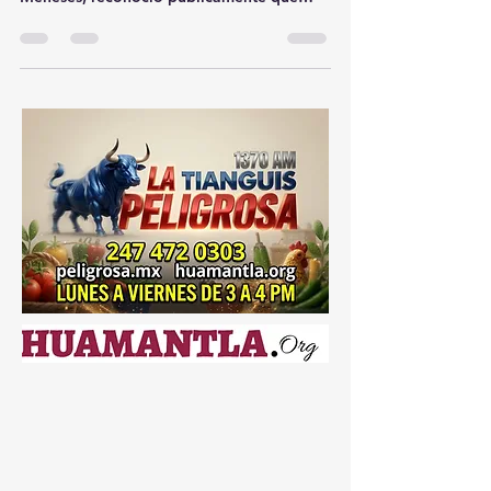
MITAD DE SU CAPACIDAD
EN TLAXCALA ⚠️🏥📉
El titular de la Secretaría de Salud de
Tlaxcala (SESA), Rigoberto Zamudio
Meneses, reconoció públicamente que
existe un importante desabasto de
medicamentos en las unidades médicas
del modelo IMSS-Bienestar, situación que
afecta principalmente a centros
comunitarios y clínicas de primer nivel en
la entidad. 🚑📄💊 De acuerdo con el
funcionario estatal, actualmente el nivel de
abastecimiento en centros de salud apenas
alcanza el 54 por ciento, mientras que en
hospitales llega