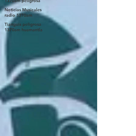
1370am peligrosa
Noticias Musicales
radio 1370am
Tianguis peligrosa
1370am huamantla