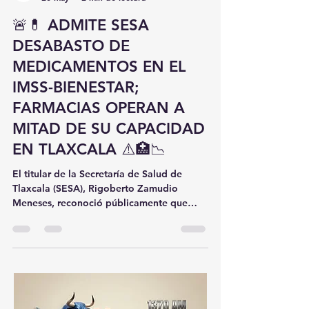
Redaccion peligrosa
20 may
2 min de lectura
🚨💊 ADMITE SESA
DESABASTO DE
MEDICAMENTOS EN EL
IMSS-BIENESTAR;
FARMACIAS OPERAN A
MITAD DE SU CAPACIDAD
EN TLAXCALA ⚠️🏥📉
El titular de la Secretaría de Salud de
Tlaxcala (SESA), Rigoberto Zamudio
Meneses, reconoció públicamente que
existe un importante desabasto de
medicamentos en las unidades médicas
del modelo IMSS-Bienestar, situación que
afecta principalmente a centros
comunitarios y clínicas de primer nivel en