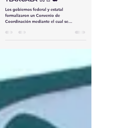
PERSONAS
DESAPARECIDAS EN
TLAXCALA ⚖️📄🕊️
Los gobiernos federal y estatal
formalizaron un Convenio de
Coordinación mediante el cual se
destinarán más de 11 millones de pesos
para fortalecer las acciones de búsqueda,
localización e identificación de personas
desaparecidas en Tlaxcala durante el
ejercicio fiscal 2026. 📑💰🔎 El acuerdo fue
publicado oficialmente y contempla un
esquema de coparticipación entre la
federación y el estado, con el propósito
de reforzar las capacidades operativas e
institucionales de la Comi