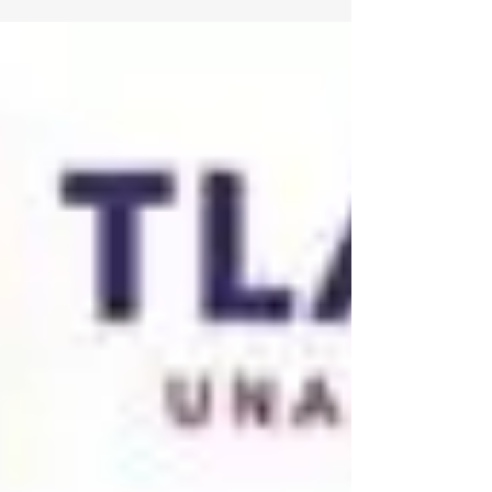
protección de los derechos político-
electorales de grupos históricamente
vulnerados y garantizar procesos
democráticos libres de violencia y
discriminación. 📚⚖️🗳️ Durante sesión
ordinaria, las y los diputados avalaron
modificaciones a los artículos 6, 8 y 9 de la
legislación electoral estatal, dando
cumplimiento a un mandato emi