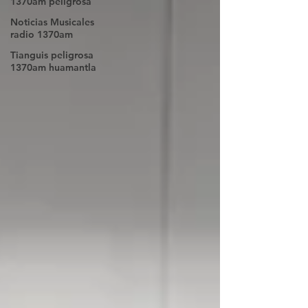
1370am peligrosa
Noticias Musicales
radio 1370am
Tianguis peligrosa
1370am huamantla