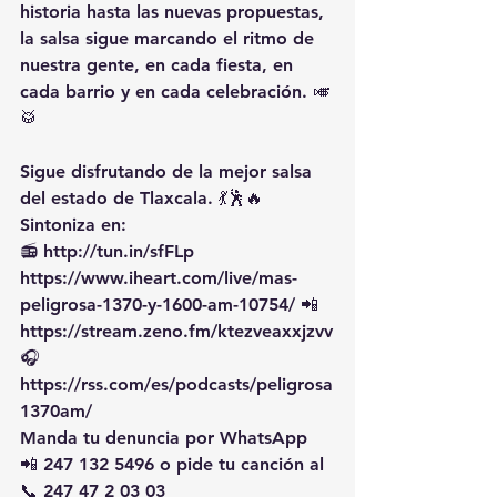
historia hasta las nuevas propuestas, 
la salsa sigue marcando el ritmo de 
nuestra gente, en cada fiesta, en 
cada barrio y en cada celebración. 🎺
🥁
Sigue disfrutando de la mejor salsa 
del estado de Tlaxcala. 💃🕺🔥 
Sintoniza en:
📻 
http://tun.in/sfFLp
https://www.iheart.com/live/mas-
peligrosa-1370-y-1600-am-10754/
 📲 
https://stream.zeno.fm/ktezveaxxjzvv
🎧 
https://rss.com/es/podcasts/peligrosa
1370am/
Manda tu denuncia por WhatsApp 
📲 247 132 5496 o pide tu canción al 
📞 247 47 2 03 03