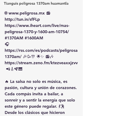
Tianguis peligrosa 1370am huamantla
🌐 
www.peligrosa.mx
 📻 
http://tun.in/sfFLp
https://www.iheart.com/live/mas-
peligrosa-1370-y-1600-am-10754/
#1370AM
#1600AM
🎧 
https://rss.com/es/podcasts/peligrosa
1370am/
 🎉🥳🎊 🌟✨ 📻🎶
https://stream.zeno.fm/ktezveaxxjzvv
 📲🎸🪇🎹
🔥 La salsa no solo es música, es 
pasión, cultura y unión de corazones. 
Cada compás invita a bailar, a 
sonreír y a sentir la energía que solo 
este género puede regalar. 💃🕺
Desde los clásicos que hicieron 