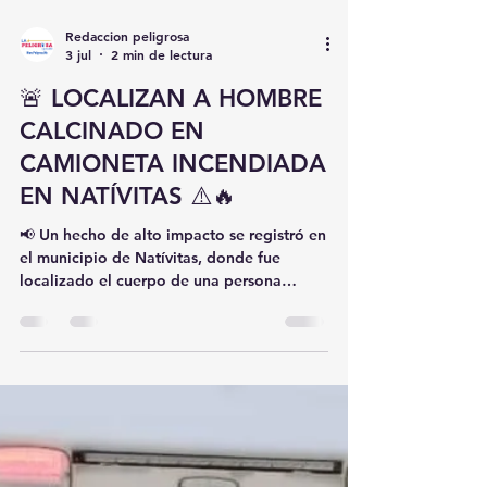
Redaccion peligrosa
3 jul
2 min de lectura
🚨 LOCALIZAN A HOMBRE
CALCINADO EN
CAMIONETA INCENDIADA
EN NATÍVITAS ⚠️🔥
📢 Un hecho de alto impacto se registró en
el municipio de Natívitas, donde fue
localizado el cuerpo de una persona
completamente calcinada al interior de
una camioneta incendiada durante la
madrugada de ayer. 🚔 El hallazgo ocurrió
en la comunidad de Santiago Michac,
sobre la calle Porfirio Díaz, en terrenos