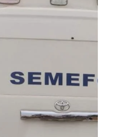
cercanos a una exhacienda y a la capilla
de San Isidro, zona que fue acordonada
por las autoridades tras el reporte
ciudadano al número de emergencias. 🔥
De acuerdo con