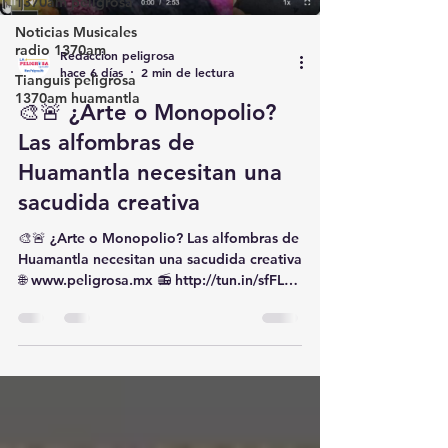
1370am peligrosa
Noticias Musicales
radio 1370am
Redaccion peligrosa
hace 6 días
2 min de lectura
Tianguis peligrosa
1370am huamantla
🎨🚨 ¿Arte o Monopolio?
Las alfombras de
Huamantla necesitan una
sacudida creativa
🎨🚨 ¿Arte o Monopolio? Las alfombras de
Huamantla necesitan una sacudida creativa
🌐 www.peligrosa.mx 📻 http://tun.in/sfFLp
https://www.iheart.com/live/mas-peligrosa-
1370-y-1600-am-10754/ #1370AM
#1600AM🎧
https://rss.com/es/podcasts/peligrosa1370
am/ 🎉🥳🎊 🌟✨ 📻
🎶https://stream.zeno.fm/ktezveaxxjzvv 📲
🎸🪇🎹 Las alfombras de aserrín son uno de