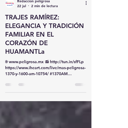
Redaccion peligrosa
22 jul
2 min de lectura
TRAJES RAMÍREZ:
ELEGANCIA Y TRADICIÓN
FAMILIAR EN EL
CORAZÓN DE
HUAMANTLa
🌐 www.peligrosa.mx 📻 http://tun.in/sfFLp
https://www.iheart.com/live/mas-peligrosa-
1370-y-1600-am-10754/ #1370AM
#1600AM 🎧
https://rss.com/es/podcasts/peligrosa1370
am/ 🎉🥳🎊 🌟✨ 📻🎶
https://stream.zeno.fm/ktezveaxxjzvv 📲🎸
🪇🎹 Huamantla, Tlaxcala. — 🛍️ El Tianguis
La Peligrosa abre su vitrina para presentar
a un negocio familiar que viste la