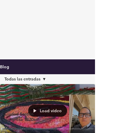
Blog
Todas las entradas
Todas las entradas
Tlaxcala peligrosa
1370am
Load video
Ciudad Serdán
peligrosa 1370am
Nacional radio