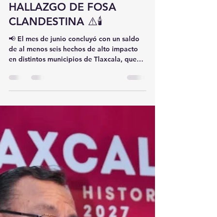
3 jul
2 min de lectura
🚨 JUNIO CIERRA CON
SEIS HOMICIDIOS EN
TLAXCALA; INCLUYE
HALLAZGO DE FOSA
CLANDESTINA ⚠️🕯️
📢 El mes de junio concluyó con un saldo
de al menos seis hechos de alto impacto
en distintos municipios de Tlaxcala, que
incluyen homicidios dolosos, ataques
armados y el hallazgo de una fosa
clandestina, de acuerdo con un recuento
periodístico realizado por Gentlx. 🔎 Los
hechos reflejan una serie de eventos
violentos registrados en diferentes puntos
del estado, lo que ha generado
preocupación entre la población y
mantiene bajo observación a las