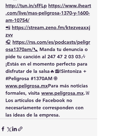
http://tun.in/sfFLp
https://www.iheart
.com/live/mas-peligrosa-1370-y-1600-
am-10754/
📲
https://stream.zeno.fm/ktezveaxxj
zvv
🎧
https://rss.com/es/podcasts/peligr
osa1370am/📞
 Manda tu denuncia o 
pide tu canción al 247 47 2 03 03🎶 
¡Estás en el momento perfecto para 
disfrutar de la salsa🔥📻!Sintoniza + 
#Peligrosa
#1370AM
 🌐 
www.peligrosa.mx
Para más noticias 
formales, visita 
www.peligrosa.mx
.🚨 
Los artículos de Facebook no 
necesariamente corresponden con 
las ideas de la empresa.