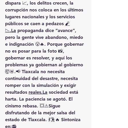
dispara 📈, los delitos crecen, la 
corrupción nos coloca en los últimos 
lugares nacionales y los servicios 
públicos se caen a pedazos 
🧨
📉.La
 propaganda dice “avance”, 
pero la gente vive abandono, miedo 
e indignación 😤🔥. Porque gobernar 
no es posar para la foto 📸, 
gobernar es resolver, y aquí los 
problemas ya gobiernan al gobierno 
🤯🚨.📢 Tlaxcala no necesita 
continuidad del desastre, necesita 
romper con la simulación y exigir 
resultados 
reales.La
 sociedad está 
harta. La paciencia se agotó. El 
cinismo rebasa. 💥⚠️Sigue 
disfrutando de la mejor salsa del 
estado de Tlaxcala. 💃🕺🔥 Sintoniza 
en:📻 