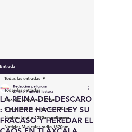
Entrada
Todas las entradas
Redaccion peligrosa
Todas las entradas
27 ene
1 min de lectura
LA REINA DEL DESCARO
Tlaxcala peligrosa 1370am
: QUIERE HACER LEY SU
Ciudad Serdán peligrosa 1370am
Nacional radio 1370am peligrosa
FRACASO Y HEREDAR EL
Noticias Musicales radio 1370am
CAOS EN TLAXCALA