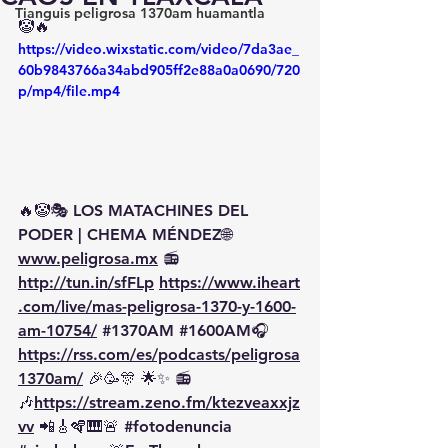
Tianguis peligrosa 1370am huamantla
🤡🔥
https://video.wixstatic.com/video/7da3ae_
60b9843766a34abd905ff2e88a0a0690/720
p/mp4/file.mp4
🔥🤡🎭 LOS MATACHINES DEL 
PODER | CHEMA MÉNDEZ🌐 
www.peligrosa.mx
 📻 
http://tun.in/sfFLp
https://www.iheart
.com/live/mas-peligrosa-1370-y-1600-
am-10754/
#1370AM
#1600AM
🎧 
https://rss.com/es/podcasts/peligrosa
1370am/
 🎉🥳🎊 🌟✨ 📻
🎶
https://stream.zeno.fm/ktezveaxxjz
vv
 📲🎸🪇🎹🚨 
#fotodenuncia