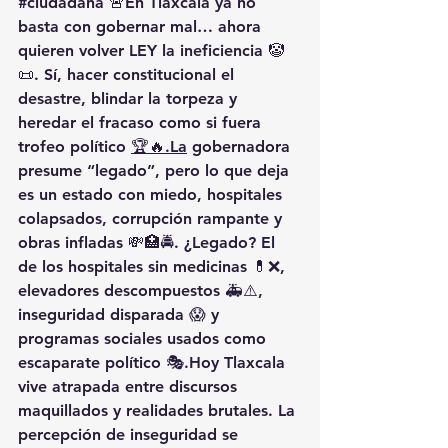
#ciudadana
 🚨En Tlaxcala ya no 
basta con gobernar mal… ahora 
quieren volver LEY la ineficiencia 🤡
📜. Sí, hacer constitucional el 
desastre, blindar la torpeza y 
heredar el fracaso como si fuera 
trofeo político 
🏆🔥.La
 gobernadora 
presume “legado”, pero lo que deja 
es un estado con miedo, hospitales 
colapsados, corrupción rampante y 
obras infladas 💸🏥🚔. ¿Legado? El 
de los hospitales sin medicinas 💊❌, 
elevadores descompuestos 🚑⚠️, 
inseguridad disparada 😱 y 
programas sociales usados como 
escaparate político 🎭.Hoy Tlaxcala 
vive atrapada entre discursos 
maquillados y realidades brutales. La 
percepción de inseguridad se 