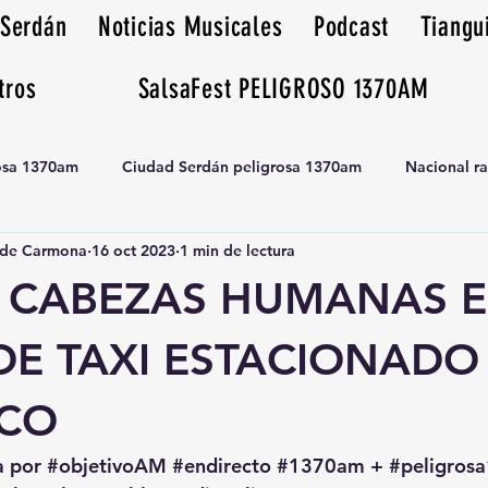
 Serdán
Noticias Musicales
Podcast
Tiangu
tros
SalsaFest PELIGROSO 1370AM
rosa 1370am
Ciudad Serdán peligrosa 1370am
Nacional r
de Carmona
16 oct 2023
1 min de lectura
Tianguis peligrosa 1370am huamantla
 CABEZAS HUMANAS 
DE TAXI ESTACIONADO
CO
a por 
#objetivoAM
#endirecto
#1370am
 + 
#peligro