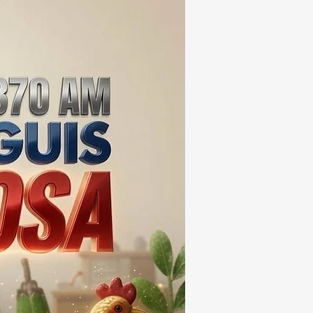
EIS MESES; SU VALOR
ERA LOS 100
ONES DE PESOS 💰⚖️🚨