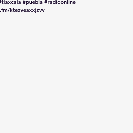
#tlaxcala
#puebla
#radioonline
o.fm/ktezveaxxjzvv