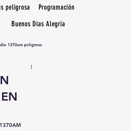
is peligrosa
Programación
Buenos Dias Alegria
adio 1370am peligrosa
EN
 EN
sa1370AM