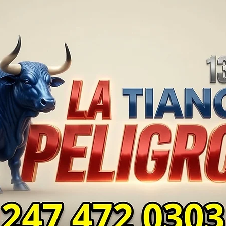
TLAXCALA AÚN ENFRENTA
EN S
PROBLEMAS DE
SUP
SEGURIDAD ⚖️📊🚔
MILL