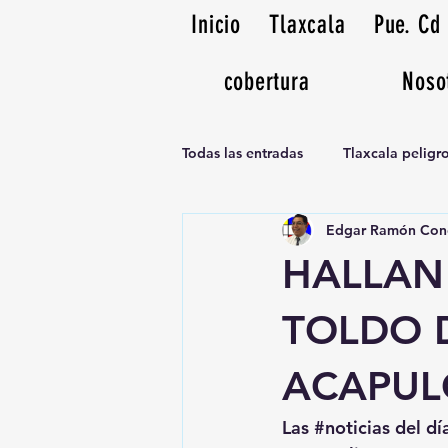
Inicio
Tlaxcala
Pue. Cd
cobertura
Noso
Todas las entradas
Tlaxcala pelig
Edgar Ramón Con
Noticias Musicales radio 1370am
HALLAN
TOLDO 
ACAPUL
Las 
#noticias
 del dí