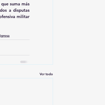
, que suma más 
os a disputas 
ensiva militar 
igrosa
Ver todo