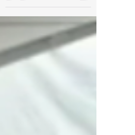
las autoridades de Tlaxcala y Puebla, fue
detenido Arturo Toribio N., señalado como
presunto responsable de la desaparición
de un hombre originario del municipio de
San Pablo del Monte, informó la titular de
la Fiscalía General de Justicia del Estado,
Ernestina Carro Roldán. 👮‍♂️🤝📋 De
acuerdo con las investigaciones, los
hechos ocurrieron el 21 de julio de 2025,
cuando la víctima salió de su domicilio
para, presuntamente, reunirse co