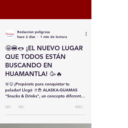
Redaccion peligrosa
hace 2 días
1 min de lectura
🤩🍔🌭 ¡EL NUEVO LUGAR
QUE TODOS ESTÁN
BUSCANDO EN
HUAMANTLA! 🥳🔥
🚨😋 ¡Prepárate para conquistar tu
paladar! Llegó 🥤🍟 ALASKA-GUAMAS
"Snacks & Drinks", un concepto diferente
que promete convertirse en tu lugar
favorito para disfrutar de los mejores
antojos. 🤤❤️ 🍗🔥 ¿Se te antojan unas