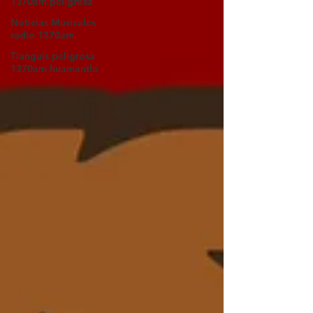
1370am peligrosa
Noticias Musicales
radio 1370am
Tianguis peligrosa
1370am huamantla