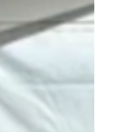
alitas bañadas en deliciosas salsas
caseras?🍔 ¿Una hamburguesa llena de
sabor?🌭 ¿Un hot dog preparado al
momento?🍰 ¿Un postre dulce del día para
consentirte?🥤 ¿O una bebida bien fría
para acompañar tu comida? 💥 ¡Aquí lo
encuentras TODO en un solo luga