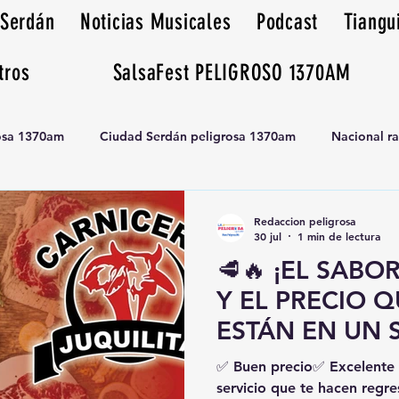
 Serdán
Noticias Musicales
Podcast
Tiangu
tros
SalsaFest PELIGROSO 1370AM
rosa 1370am
Ciudad Serdán peligrosa 1370am
Nacional r
Tianguis peligrosa 1370am huamantla
Redaccion peligrosa
30 jul
1 min de lectura
🥩🔥 ¡EL SABO
Y EL PRECIO 
ESTÁN EN UN 
🔥🥩🛒 EL TIA
✅ Buen precio✅ Excelente 
PELIGROSO PR
servicio que te hacen regre