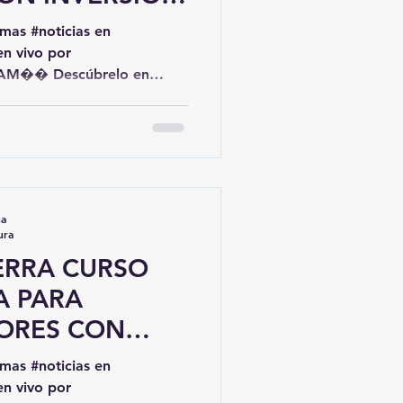
.6 MILLONES DE
en vivo por
-AM��️ Descúbrelo en
 tus comentarios o
l número 247 132 5496 y
atsAppPeligrosa
ncabezadas por el
na
 Rivera Bonilla entregaron
ura
ERRA CURSO
A PARA
ORES CON
TORIDADES
en vivo por