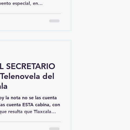
vento especial, en
QUILITA 🥩
rarás productos
d que tu familia merece.
ón: Morelos Poniente No.
 e informes: 227 105 27 88
os que generan empleo y
al. Consumir en Huamantla
ia comunid
L SECRETARIO
elenovela del
la
y la nota no se las cuenta
 las cuenta ESTA cabina, con
que resulta que Tlaxcala
enovela de las nueve,
 nada menos que por el