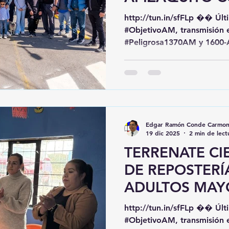
SUPERIOR A 1
http://tun.in/sfFLp �� Últimas #noticias en
PESOS
#ObjetivoAM, transmisión 
#Peligrosa1370AM y 1600
www.peligrosa.mx o en TuneIn, My Tuner y I Heart
Radio: http://tun.in/sfFLp �� #Tlaxcala #Puebla
#RadioOnline �� ¡Envíanos
denuncias por WhatsApp a
247 472 0303! ��️�� #Wh
Autoridades municipales e
Edgar Ramón Conde Carmo
presidente municipal Javier
19 dic 2025
2 min de lect
tres obras de infraestruct
TERRENATE CI
DE REPOSTERÍ
ADULTOS MAY
APOYO DE AU
http://tun.in/sfFLp �� Últimas #noticias en
LOCALES
#ObjetivoAM, transmisión 