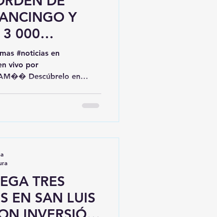
ORDEN DE
NANCINGO Y
 3 000
SUNTAMENTE
en vivo por
-AM��️ Descúbrelo en
 tus comentarios o
l número 247 132 5496 y
atsAppPeligrosa La
blica (FGR) cumplió una
na
 un juez federal en una
ura
EGA TRES
S EN SAN LUIS
ON INVERSIÓN