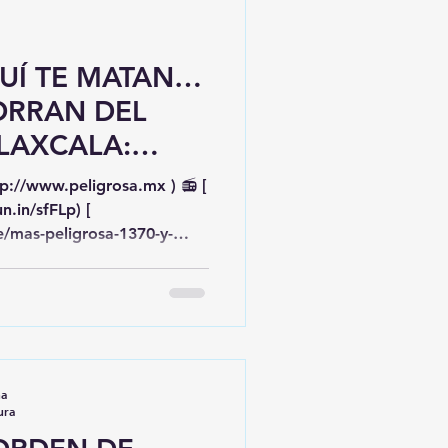
Ah bueno! 🤡 Entonces
ratorios encontrados en
UÍ TE MATAN…
ORRAN DEL
LAXCALA:
AN… Y LUEGO
tp://www.peligrosa.mx ) 📻 [
L CONTEO 🚨💀
n.in/sfFLp) [
e/mas-peligrosa-1370-y-
ww.iheart.com/live/mas-
AM #1600AM
dcasts/peligrosa1370am/]
eligrosa1370am/) 🎉🥳🎊
zeno.fm/ktezveaxxjzvv]
zvv) 📲🎸🪇🎹 En
na
ura