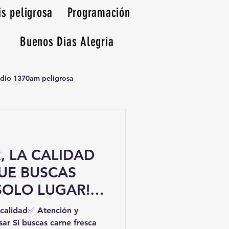
is peligrosa
Programación
Buenos Dias Alegria
adio 1370am peligrosa
R, LA CALIDAD
QUE BUSCAS
SOLO LUGAR!
NGUIS
calidad✅ Atención y
ESENTA:🥩
sar Si buscas carne fresca