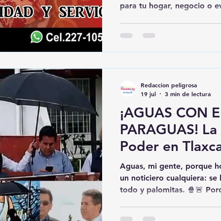
para tu hogar, negocio o e
CARNICERÍA JU
Carnicería Juquilita encont
seleccionados con la calida
👨‍👩‍👧‍👦🍖🥩✨ 📍 Ubicaci
301, Huamantla.📲 Pedidos
💥 Apoyemos a los negoci
fortalecen la economía loc
Redaccion peligrosa
es invertir en nuestra prop
19 jul
3 min de lectura
¡AGUAS CON E
PARAGUAS! La T
Poder en Tlaxca
Aguas, mi gente, porque ho
un noticiero cualquiera: se
todo y palomitas. 🍿🚨 Por
amaneció con su propia tel
protagonizada nada más y