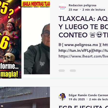
“Percepción ciudadana”. ¡
Redaccion peligrosa
seguramente los narcolabo
23 mar
2 min de lectura
Tlaxcala también eran
TLAXCALA: AQ
Y LUEGO TE B
CONTEO 🚨💀T
AQUÍ TE MAT
🌐 [ www.peligrosa.mx ]( ht
TE BORRAN DE
http://tun.in/sfFLp](http://tu
https://www.iheart.com/liv
1600-am-10754/](https://w
peligrosa-1370-y-1600-am-10754/) #1370
🎧 [ https://rss.com/es/po
(https://rss.com/es/podcasts/p
🌟✨ 📻🎶 [ https://stream.
(https://stream.zeno.fm/ktezveaxxj
Edgar Ramón Conde Carmo
Tlaxcala la violencia no so
19 dic 2025
2 min de lect