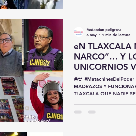
flamante secretario de Educ
Domínguez. Y como toda b
capítulo uno arrancó… con
mis amores! Circuló una f
Redaccion peligrosa
operativo de calle mojad
6 may
1 min de lectura
eN TLAXCALA 
NARCO”… Y L
UNICORNIOS V
HOSPITALES S
🚔💀 #MatachinesDelPode
MADRAZOS Y FUNCIONAR
TLAXCALA QUE NADIE SE
Resulta que en Tlaxcala TO
particulares”. 😂🎪 📌 ¿Nar
CJNG?➡️ “Conflicto entre 
en bailes y eventos?➡️ “Ch
¿Presencia criminal señala