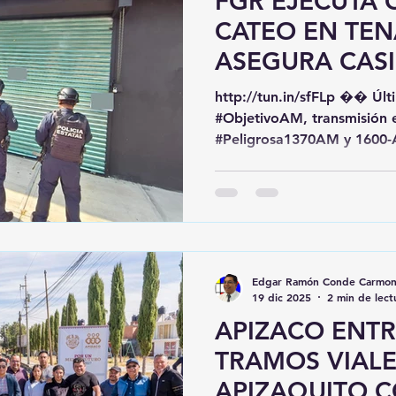
FGR EJECUTA 
CATEO EN TE
ASEGURA CASI
PRENDAS PRE
http://tun.in/sfFLp �� Últimas #noticias en
APÓCRIFAS
#ObjetivoAM, transmisión 
#Peligrosa1370AM y 1600
www.peligrosa.mx o en TuneIn, My Tuner y I Heart
Radio: http://tun.in/sfFLp �� #Tlaxcala #Puebla
#RadioOnline �� ¡Envíanos
denuncias por WhatsApp a
247 472 0303! ��️�� #Wh
Fiscalía General de la Repú
Edgar Ramón Conde Carmo
orden de cateo emitida por
19 dic 2025
2 min de lect
plaza comercial de
APIZACO ENTR
TRAMOS VIALE
APIZAQUITO C