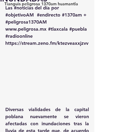
Tianguis peligrosa 1370am huamantla
Las 
#noticias
 del día por 
#objetivoAM
#endirecto
#1370am
 + 
#peligrosa1370AM
www.peligrosa.mx
#tlaxcala
#puebla
#radioonline
https://stream.zeno.fm/ktezveaxxjzvv
Diversas vialidades de la capital 
poblana nuevamente se vieron 
afectadas con inundaciones tras la 
lluvia de esta tarde que, de acuerdo 