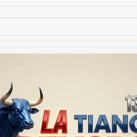
Gobierno de Tlaxcala
Tran
destaca instalación de 2 mil
proh
790 cámaras de
colo
videovigilancia en la entidad
de A