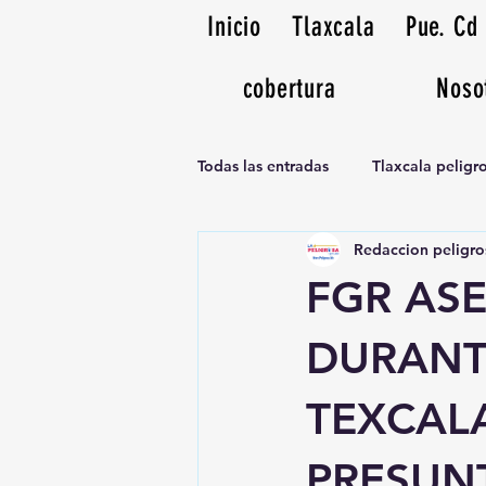
Inicio
Tlaxcala
Pue. Cd
cobertura
Noso
Todas las entradas
Tlaxcala pelig
Redaccion peligro
Noticias Musicales radio 1370am
FGR AS
DURANT
TEXCAL
PRESUN