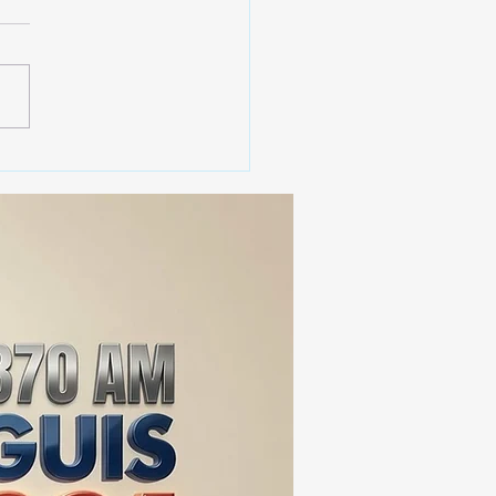
sportistas desafían
ibición de la SMyT y
can propaganda a favor
lfonso Sánchez García