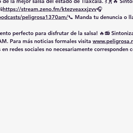
 de la mejor salsa del estado de Tlaxcala. 💃🕺🔥 Sinto
📲
https://
stream.zeno.fm/ktezveaxxjzvv
🎧
/podcasts/peligrosa1370am/
📞
 Manda tu denuncia o ll
nto perfecto para disfrutar de la salsa! 🔥📻 Sintoniz
AM
. Para más noticias formales visita 
www.peligrosa.
s en redes sociales no necesariamente corresponden co