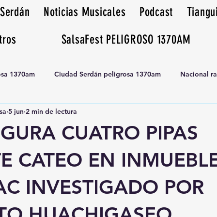
 Serdán
Noticias Musicales
Podcast
Tiangu
tros
SalsaFest PELIGROSO 1370AM
rosa 1370am
Ciudad Serdán peligrosa 1370am
Nacional r
sa
5 jun
2 min de lectura
Tianguis peligrosa 1370am huamantla
EGURA CUATRO PIPAS
E CATEO EN INMUEBLE
AC INVESTIGADO POR
TO HUACHIGASEO