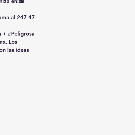
niza en:📻 
ama al 247 47 
a + 
#Peligrosa
mx
. Los 
n las ideas 