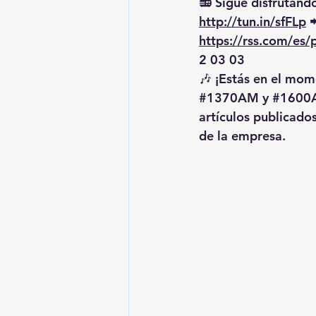
📻 Sigue disfrutando
http://tun.in/sfFLp
 
https://rss.com/es
2 03 03
🎶 ¡Estás en el mome
#1370AM
 y 
#1600
artículos publicado
de la empresa.