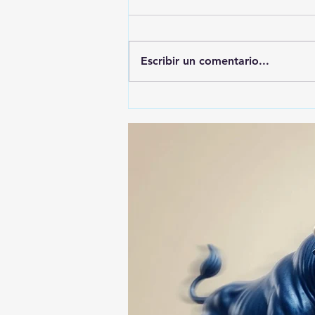
Escribir un comentario...
Gobierno de Tlaxcala
asegura que no habrá
impunidad tras tragedia en
mina clandestina de cantera
en Yauhquemehcan