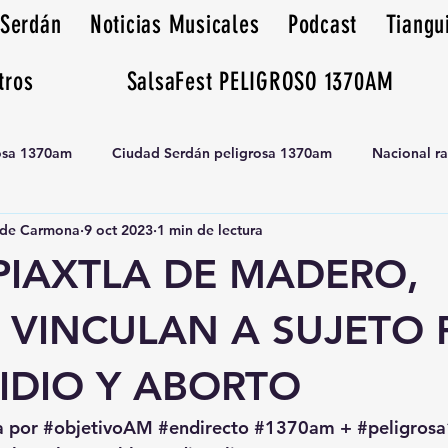
 Serdán
Noticias Musicales
Podcast
Tiangu
tros
SalsaFest PELIGROSO 1370AM
rosa 1370am
Ciudad Serdán peligrosa 1370am
Nacional r
de Carmona
9 oct 2023
1 min de lectura
Tianguis peligrosa 1370am huamantla
PIAXTLA DE MADERO,
 VINCULAN A SUJETO 
IDIO Y ABORTO
a por 
#objetivoAM
#endirecto
#1370am
 + 
#peligro