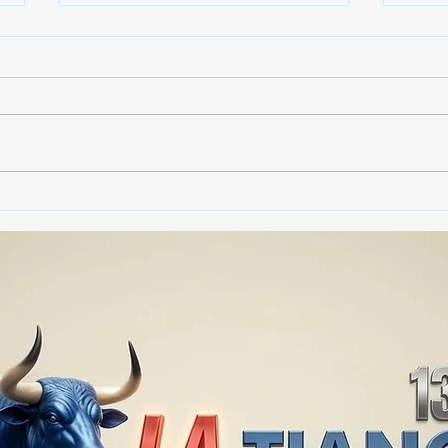
🚨🏛️ SECRETARIO DE
🚔
GOBIERNO ADMITE QUE
25 
TLAXCALA AÚN ENFRENTA
EN S
PROBLEMAS DE
SUP
SEGURIDAD ⚖️📊🚔
MILL