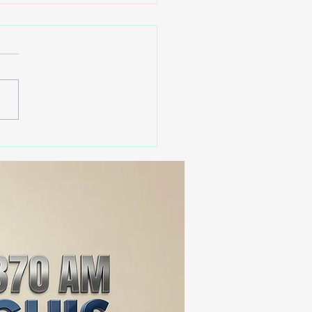
 SSC ASEGURA MÁS DE
MIL DOSIS DE DROGA
EIS MESES; SU VALOR
ERA LOS 100
ONES DE PESOS 💰⚖️🚨