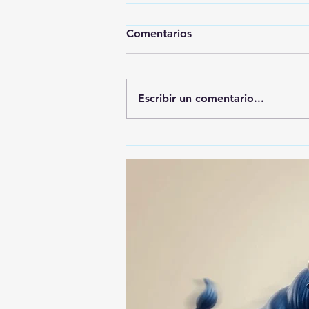
Comentarios
Escribir un comentario...
🚨🚔 CAPTURAN EN PUEBLA
A PRESUNTO
RESPONSABLE DE LA
DESAPARICIÓN DE UN
HOMBRE DE SAN PABLO
DEL MONTE ⚖️🔍