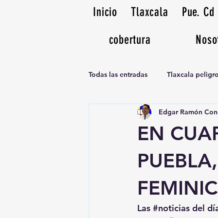
Inicio
Tlaxcala
Pue. Cd
cobertura
Noso
Todas las entradas
Tlaxcala pelig
Edgar Ramón Con
Noticias Musicales radio 1370am
EN CUA
PUEBLA,
FEMINIC
Las 
#noticias
 del dí