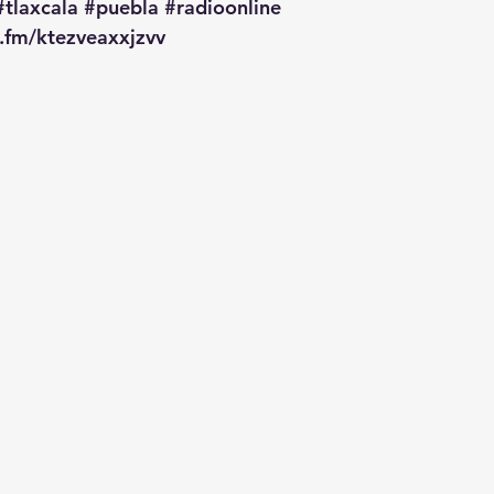
#tlaxcala
#puebla
#radioonline
o.fm/ktezveaxxjzvv