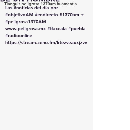
Tianguis peligrosa 1370am huamantla
Las 
#noticias
 del día por 
#objetivoAM
#endirecto
#1370am
 + 
#peligrosa1370AM
www.peligrosa.mx
#tlaxcala
#puebla
#radioonline
https://stream.zeno.fm/ktezveaxxjzvv