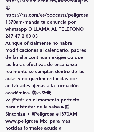
https://
stream.zeno.fm/ktezveaxxjzvv
🎧
https://rss.com/es/podcasts/peligrosa
1370am/
manda
 tu denuncia por 
whatsapp O LLAMA AL TELEFONO 
247 47 2 03 03
Aunque oficialmente no habrá 
modificaciones al calendario, padres 
de familia continúan exigiendo que 
las horas efectivas de enseñanza 
realmente se cumplan dentro de las 
aulas y no queden reducidas por 
actividades ajenas a la formación 
académica. 📚⚠️👁️‍🗨️
🎶 ¡Estás en el momento perfecto 
para disfrutar de la salsa🔥📻 
Sintoniza + 
#Peligrosa
#1370AM
www.peligrosa.Mx
  para mas 
noticias formales acude a 