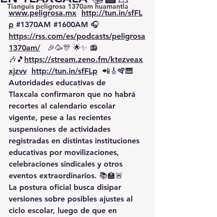
Tianguis peligrosa 1370am huamantla
www.peligrosa.mx
http://tun.in/sfFL
p
#1370AM
#1600AM
 🎧 
https://rss.com/es/podcasts/peligrosa
1370am/
   🎉🥳🎊 🌟✨ 📻
🎶🎵
https://
stream.zeno.fm/ktezveax
xjzvv
http://tun.in/sfFLp
  📲🎸🪇🎹
Autoridades educativas de 
Tlaxcala confirmaron que no habrá 
recortes al calendario escolar 
vigente, pese a las recientes 
suspensiones de actividades 
registradas en distintas instituciones 
educativas por movilizaciones, 
celebraciones sindicales y otros 
eventos extraordinarios. 📚🏫🚨
La postura oficial busca disipar 
versiones sobre posibles ajustes al 
ciclo escolar, luego de que en 