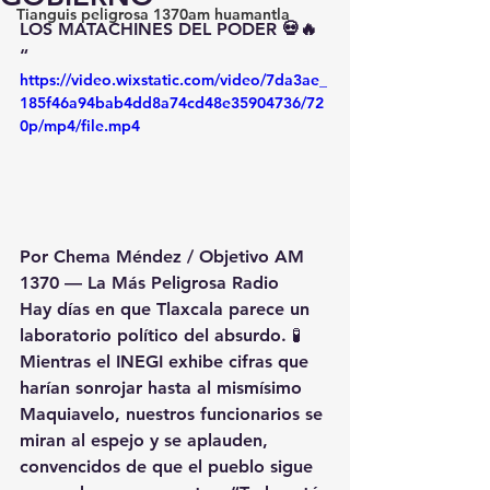
Tianguis peligrosa 1370am huamantla
LOS MATACHINES DEL PODER 💀🔥 
“
https://video.wixstatic.com/video/7da3ae_
185f46a94bab4dd8a74cd48e35904736/72
0p/mp4/file.mp4
Por Chema Méndez / Objetivo AM 
1370 — La Más Peligrosa Radio
Hay días en que Tlaxcala parece un 
laboratorio político del absurdo. 🧪
Mientras el 
INEGI
 exhibe cifras que 
harían sonrojar hasta al mismísimo 
Maquiavelo, nuestros funcionarios se 
miran al espejo y se aplauden, 
convencidos de que el pueblo sigue 