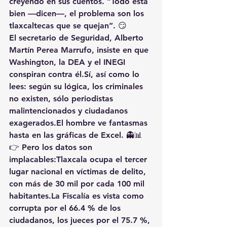
creyendo en sus cuentos. “Todo está 
bien —dicen—, el problema son los 
tlaxcaltecas que se quejan”. 😏
El secretario de Seguridad, 
Alberto 
Martín Perea Marrufo
, insiste en que 
Washington, la DEA y el INEGI 
conspiran contra él
.Sí, así como lo 
lees: según su lógica, los criminales 
no existen, sólo periodistas 
malintencionados y ciudadanos 
exagerados.El hombre ve fantasmas 
hasta en las gráficas de Excel. 👻📊
👉 Pero los datos son 
implacables:Tlaxcala ocupa 
el tercer 
lugar nacional en víctimas de delito
, 
con más de 
30 mil por cada 100 mil 
habitantes
.La
Fiscalía
 es vista como 
corrupta por el 66.4 %
 de los 
ciudadanos, los 
jueces por el 75.7 %
, 