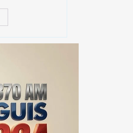
 SSC ASEGURA MÁS DE
MIL DOSIS DE DROGA
EIS MESES; SU VALOR
ERA LOS 100
ONES DE PESOS 💰⚖️🚨