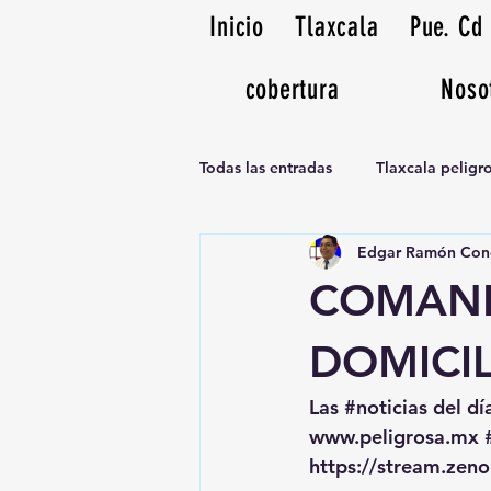
Inicio
Tlaxcala
Pue. Cd
cobertura
Noso
Todas las entradas
Tlaxcala pelig
Edgar Ramón Con
Noticias Musicales radio 1370am
COMAND
DOMICI
Las 
#noticias
 del dí
www.peligrosa.mx
https://stream.zen