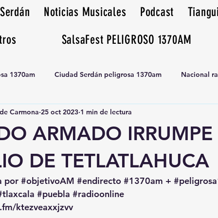
 Serdán
Noticias Musicales
Podcast
Tiangu
tros
SalsaFest PELIGROSO 1370AM
rosa 1370am
Ciudad Serdán peligrosa 1370am
Nacional r
de Carmona
25 oct 2023
1 min de lectura
Tianguis peligrosa 1370am huamantla
O ARMADO IRRUMPE
LIO DE TETLATLAHUCA
a por 
#objetivoAM
#endirecto
#1370am
 + 
#peligro
#tlaxcala
#puebla
#radioonline
o.fm/ktezveaxxjzvv