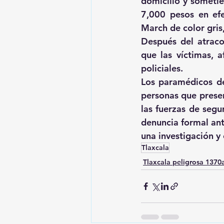
domicilio y someti
7,000 pesos en efec
March de color gris
Después del atraco
que las víctimas, a
policiales.
Los paramédicos de
personas que presen
las fuerzas de segu
denuncia formal ante
una investigación y 
Tlaxcala
Tlaxcala peligrosa 137