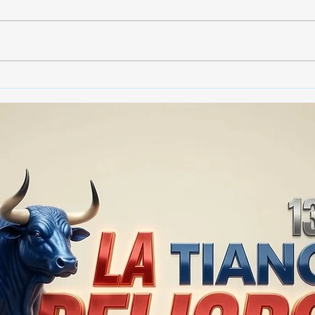
🚨🏛️ SECRETARIO DE
🚔
GOBIERNO ADMITE QUE
25 
TLAXCALA AÚN ENFRENTA
EN S
PROBLEMAS DE
SUP
SEGURIDAD ⚖️📊🚔
MILL