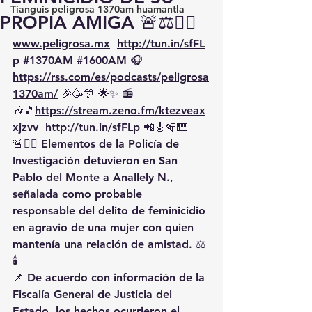
Tianguis peligrosa 1370am huamantla
PROPIA AMIGA 🚨⚖️👮‍♀️
www.peligrosa.mx
http://tun.in/sfFL
p
#1370AM
#1600AM
 🎧 
https://rss.com/es/podcasts/peligrosa
1370am/
 🎉🥳🎊 🌟✨ 📻
🎶🎵
https://
stream.zeno.fm/ktezveax
xjzvv
http://tun.in/sfFLp
 📲🎸🪇🎹
🚨👮‍♀️ Elementos de la Policía de 
Investigación detuvieron en San 
Pablo del Monte a Anallely N., 
señalada como probable 
responsable del delito de feminicidio 
en agravio de una mujer con quien 
mantenía una relación de amistad. ⚖️
🕯️
📌 De acuerdo con información de la 
Fiscalía General de Justicia del 
Estado, los hechos ocurrieron el 