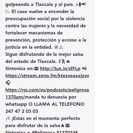
golpeando a Tlaxcala y al país. ✊🚺📢
📉 El caso vuelve a encender la 
preocupación social por la violencia 
contra las mujeres y la necesidad de 
fortalecer mecanismos de 
prevención, protección y acceso a la 
justicia en la entidad. 🚨⚠️
Sigue disfrutando de la mejor salsa 
del estado de Tlaxcala. 💃🕺🔥 
Sintoniza en:📻 
http://tun.in/sfFLp
 📲
https://
stream.zeno.fm/ktezveaxxjzvv
🎧
https://rss.com/es/podcasts/peligrosa
1370am/
manda
 tu denuncia por 
whatsapp O LLAMA AL TELEFONO 
247 47 2 03 03
🎶 ¡Estás en el momento perfecto 
para disfrutar de la salsa🔥📻 
Sintoniza + 
#Peligrosa
#1370AM