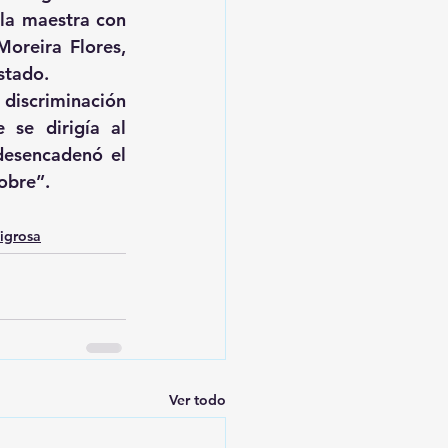
la maestra con 
reira Flores, 
stado.
discriminación 
se dirigía al 
desencadenó el 
pobre”.
igrosa
Ver todo