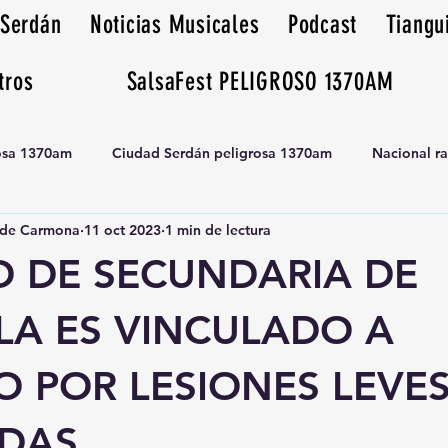
 Serdán
Noticias Musicales
Podcast
Tiangu
tros
SalsaFest PELIGROSO 1370AM
rosa 1370am
Ciudad Serdán peligrosa 1370am
Nacional r
de Carmona
11 oct 2023
1 min de lectura
Tianguis peligrosa 1370am huamantla
 DE SECUNDARIA DE
LA ES VINCULADO A
O POR LESIONES LEVE
DAS