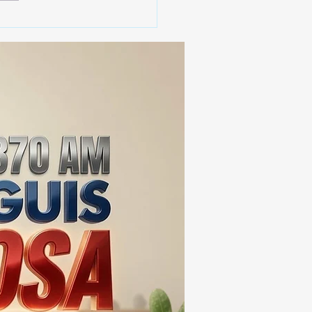
 SSC ASEGURA MÁS DE
MIL DOSIS DE DROGA
EIS MESES; SU VALOR
ERA LOS 100
ONES DE PESOS 💰⚖️🚨