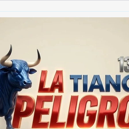
🚨🏛️ SECRETARIO DE
🚔
GOBIERNO ADMITE QUE
25 
TLAXCALA AÚN ENFRENTA
EN S
PROBLEMAS DE
SUP
SEGURIDAD ⚖️📊🚔
MILL