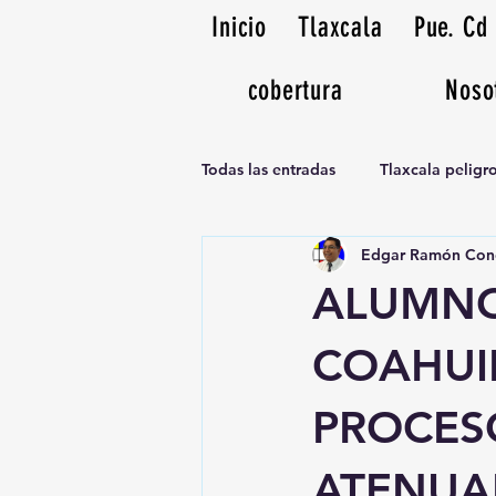
Inicio
Tlaxcala
Pue. Cd
cobertura
Noso
Todas las entradas
Tlaxcala pelig
Edgar Ramón Con
Noticias Musicales radio 1370am
ALUMNO
COAHUI
PROCES
ATENUA