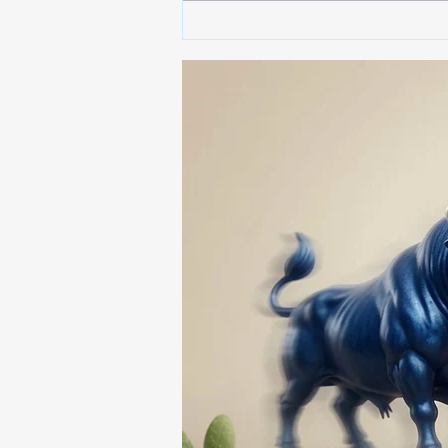
🚨🚔 CAPTURAN EN PUEBLA
A PRESUNTO
RESPONSABLE DE LA
DESAPARICIÓN DE UN
HOMBRE DE SAN PABLO
DEL MONTE ⚖️🔍