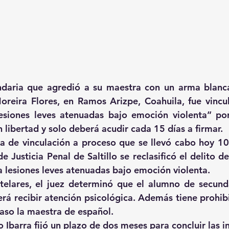
daria que agredió a su maestra con un arma blanca 
eira Flores, en Ramos Arizpe, Coahuila, fue vincul
lesiones leves atenuadas bajo emoción violenta” po
 libertad y solo deberá acudir cada 15 días a firmar.
a de vinculación a proceso que se llevó cabo hoy 10
 Justicia Penal de Saltillo se reclasificó el delito de
a lesiones leves atenuadas bajo emoción violenta.
lares, el juez determinó que el alumno de secunda
rá recibir atención psicológica. Además tiene prohibi
caso la maestra de español.
o Ibarra fijó un plazo de dos meses para concluir las i