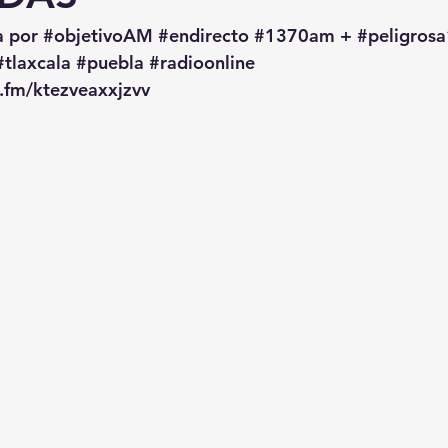
a por 
#objetivoAM
#endirecto
#1370am
 + 
#peligro
#tlaxcala
#puebla
#radioonline
o.fm/ktezveaxxjzvv