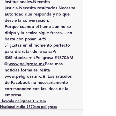
institucionales.Necesita 
justicia.Necesita resultados.Necesita 
autoridad que responda y no que 
desvíe la conversación.
Porque cuando el humo aún no se 
disipa y la ceniza sigue fresca… no 
basta con posar. 🔥💀
🎶 ¡Estás en el momento perfecto 
para disfrutar de la salsa🔥
📻!Sintoniza + 
#Peligrosa
#1370AM
🌐 
www.peligrosa.mx
Para más 
noticias formales, visita 
www.peligrosa.mx
.🚨 Los artículos 
de Facebook no necesariamente 
corresponden con las ideas de la 
empresa.
Tlaxcala peligrosa 1370am
Nacional radio 1370am peligrosa