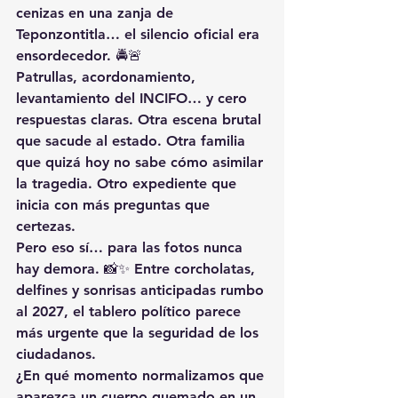
cenizas en una zanja de 
Teponzontitla… el silencio oficial era 
ensordecedor. 🚔🚨
Patrullas, acordonamiento, 
levantamiento del INCIFO… y cero 
respuestas claras. Otra escena brutal 
que sacude al estado. Otra familia 
que quizá hoy no sabe cómo asimilar 
la tragedia. Otro expediente que 
inicia con más preguntas que 
certezas.
Pero eso sí… para las fotos nunca 
hay demora. 📸✨ Entre corcholatas, 
delfines y sonrisas anticipadas rumbo 
al 2027, el tablero político parece 
más urgente que la seguridad de los 
ciudadanos.
¿En qué momento normalizamos que 
aparezca un cuerpo quemado en un 