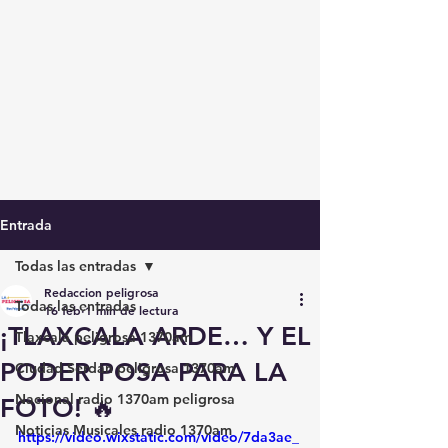
Entrada
Todas las entradas
Redaccion peligrosa
Todas las entradas
16 feb
1 min de lectura
¡TLAXCALA ARDE… Y EL
Tlaxcala peligrosa 1370am
PODER POSA PARA LA
Ciudad Serdán peligrosa 1370am
Nacional radio 1370am peligrosa
FOTO! 🔥
Noticias Musicales radio 1370am
https://video.wixstatic.com/video/7da3ae_