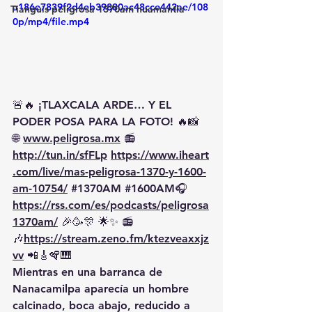
a186e7839f2d4eb39880ac48cce442ae/108
Tianguis peligrosa 1370am huamantla
0p/mp4/file.mp4
🚨🔥 
¡TLAXCALA ARDE… Y EL 
PODER POSA PARA LA FOTO!
 🔥📸
🌐 
www.peligrosa.mx
 📻 
http://tun.in/sfFLp
https://www.iheart
.com/live/mas-peligrosa-1370-y-1600-
am-10754/
#1370AM
#1600AM
🎧 
https://rss.com/es/podcasts/peligrosa
1370am/
 🎉🥳🎊 🌟✨ 📻
🎶
https://
stream.zeno.fm/ktezveaxxjz
vv
 📲🎸🪇🎹
Mientras en una barranca de 
Nanacamilpa aparecía un hombre 
calcinado, boca abajo, reducido a 