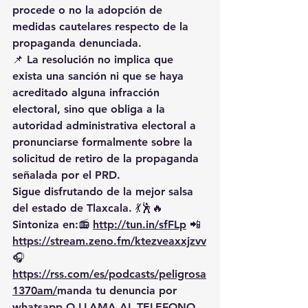
procede o no la adopción de 
medidas cautelares respecto de la 
propaganda denunciada.
📌 La resolución no implica que 
exista una sanción ni que se haya 
acreditado alguna infracción 
electoral, sino que obliga a la 
autoridad administrativa electoral a 
pronunciarse formalmente sobre la 
solicitud de retiro de la propaganda 
señalada por el PRD.
Sigue disfrutando de la mejor salsa 
del estado de Tlaxcala. 💃🕺🔥 
Sintoniza en:📻 
http://tun.in/sfFLp
 📲
https://
stream.zeno.fm/ktezveaxxjzvv
🎧
https://rss.com/es/podcasts/peligrosa
1370am/
manda
 tu denuncia por 
whatsapp O LLAMA AL TELEFONO 