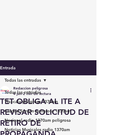
Entrada
Todas las entradas
Redaccion peligrosa
Todas las entradas
4 jun
2 min de lectura
TET OBLIGA AL ITE A
Tlaxcala peligrosa 1370am
REVISAR SOLICITUD DE
Ciudad Serdán peligrosa 1370am
Nacional radio 1370am peligrosa
RETIRO DE
Noticias Musicales radio 1370am
PROPAGANDA