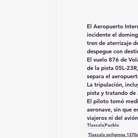
El Aeropuerto Inter
incidente el doming
tren de aterrizaje 
despegue con destin
El vuelo 876 de Vola
de la pista 05L-23
separa el aeropuerto
La tripulación, incl
pista y tratando de 
El piloto tomó medi
aeronave, sin que e
viajeros ni del avi
Tlaxcala
Puebla
Tlaxcala peligrosa 137