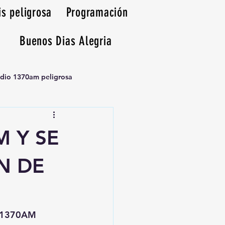
is peligrosa
Programación
Buenos Dias Alegria
adio 1370am peligrosa
M Y SE
N DE
sa1370AM