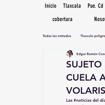
Inicio
Tlaxcala
Pue. Cd
cobertura
Noso
Todas las entradas
Tlaxcala pelig
Edgar Ramón Con
Noticias Musicales radio 1370am
SUJETO 
CUELA A
VOLARI
Las 
#noticias
 del dí