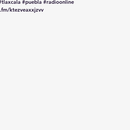
#tlaxcala
#puebla
#radioonline
o.fm/ktezveaxxjzvv