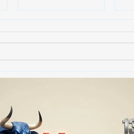
🚨🏛️ SECRETARIO DE
🚔
GOBIERNO ADMITE QUE
25 
TLAXCALA AÚN ENFRENTA
EN S
PROBLEMAS DE
SUP
SEGURIDAD ⚖️📊🚔
MILL