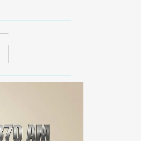
 SSC ASEGURA MÁS DE
MIL DOSIS DE DROGA
EIS MESES; SU VALOR
ERA LOS 100
ONES DE PESOS 💰⚖️🚨