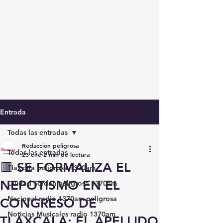
Entrada
Todas las entradas
Redaccion peligrosa
Todas las entradas
23 ene
2 min de lectura
🟥 SE FORMALIZA EL
Tlaxcala peligrosa 1370am
NEPOTISMO EN EL
Ciudad Serdán peligrosa 1370am
Nacional radio 1370am peligrosa
CONGRESO DE
Noticias Musicales radio 1370am
TLAXCALA: EL APELLIDO