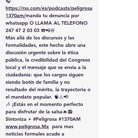
🎧
https://rss.com/es/podcasts/peligrosa
1370am/
manda
 tu denuncia por 
whatsapp O LLAMA AL TELEFONO 
247 47 2 03 03 ☎️📲🚨
Más allá de los discursos y las 
formalidades, este hecho abre una 
discusión urgente sobre la 
ética 
pública
, la 
credibilidad del Congreso 
local
 y el mensaje que se envía a la 
ciudadanía: que los cargos siguen 
siendo botín de familia y no 
resultado del mérito, la trayectoria o 
el mandato popular. 🧠⚠️📢
🎶 ¡Estás en el momento perfecto 
para disfrutar de la salsa🔥📻 
Sintoniza + 
#Peligrosa
#1370AM
www.peligrosa.Mx
  para mas 
noticias formales acude a 