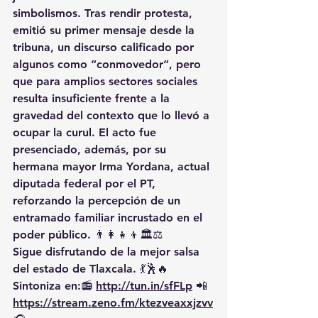
simbolismos. Tras rendir protesta, 
emitió su primer mensaje desde la 
tribuna, un discurso calificado por 
algunos como “conmovedor”, pero 
que para amplios sectores sociales 
resulta insuficiente frente a la 
gravedad del contexto que lo llevó a 
ocupar la curul. El acto fue 
presenciado, además, por su 
hermana mayor 
Irma Yordana
, actual 
diputada federal por el PT, 
reforzando la percepción de un 
entramado familiar incrustado en el 
poder público
. 👨‍👩‍👧‍👦🏛️⚖️
Sigue disfrutando de la mejor salsa 
del estado de Tlaxcala. 💃🕺🔥 
Sintoniza en:📻 
http://tun.in/sfFLp
 📲
https://
stream.zeno.fm/ktezveaxxjzvv