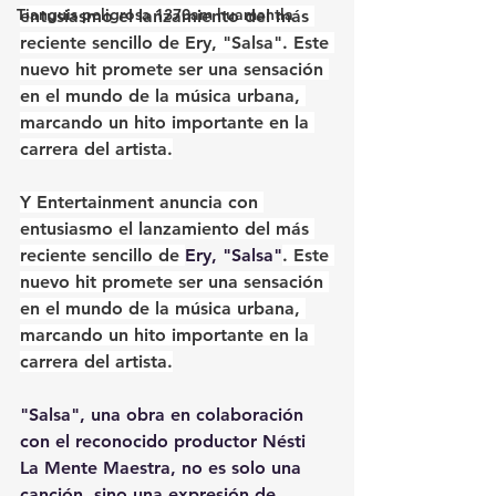
Tianguis peligrosa 1370am huamantla
entusiasmo el lanzamiento del más 
reciente sencillo de Ery, "Salsa". Este 
nuevo hit promete ser una sensación 
en el mundo de la música urbana, 
marcando un hito importante en la 
carrera del artista.
Y Entertainment anuncia con 
entusiasmo el lanzamiento del más 
reciente sencillo de 
Ery, "Salsa"
. Este 
nuevo hit promete ser una sensación 
en el mundo de la música urbana, 
marcando un hito importante en la 
carrera del artista.
"Salsa", una obra en colaboración 
con el reconocido productor Nésti 
La Mente Maestra, no es solo una 
canción, sino una expresión de 