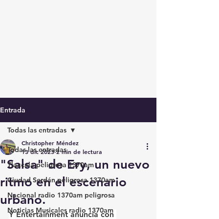
Entrada
Todas las entradas
Christopher Méndez
Todas las entradas
13 dic 2023
2 min de lectura
"Salsa" de Ery, un nuevo
Tlaxcala peligrosa 1370am
ritmo en el escenario
Ciudad Serdán peligrosa 1370am
Nacional radio 1370am peligrosa
urbano.
Noticias Musicales radio 1370am
Y Entertainment anuncia con 