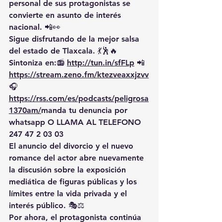
personal de sus protagonistas se 
convierte en asunto de interés 
nacional. 📲👀
Sigue disfrutando de la mejor salsa 
del estado de Tlaxcala. 💃🕺🔥 
Sintoniza en:📻 
http://tun.in/sfFLp
 📲
https://
stream.zeno.fm/ktezveaxxjzvv
🎧
https://rss.com/es/podcasts/peligrosa
1370am/
manda
 tu denuncia por 
whatsapp O LLAMA AL TELEFONO 
247 47 2 03 03
El anuncio del divorcio y el nuevo 
romance del actor abre nuevamente 
la discusión sobre la exposición 
mediática de figuras públicas y los 
límites entre la vida privada y el 
interés público. 🎭⚖️
Por ahora, el protagonista continúa 