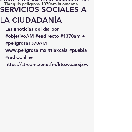
Tianguis peligrosa 1370am huamantla
SERVICIOS SOCIALES A
LA CIUDADANÍA
Las 
#noticias
 del día por 
#objetivoAM
#endirecto
#1370am
 + 
#peligrosa1370AM
www.peligrosa.mx
#tlaxcala
#puebla
#radioonline
https://stream.zeno.fm/ktezveaxxjzvv