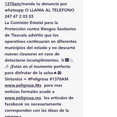
1370am/
manda
 tu denuncia por 
whatsapp O LLAMA AL TELEFONO 
247 47 2 03 03
La Comisión Estatal para la 
Protección contra Riesgos Sanitarios 
de Tlaxcala advirtió que los 
operativos continuarán en diferentes 
municipios del estado y no descartó 
nuevas clausuras en caso de 
detectarse incumplimientos. 🚨🏢📉
🎶 ¡Estás en el momento perfecto 
para disfrutar de la salsa🔥📻 
Sintoniza + 
#Peligrosa
#1370AM
www.peligrosa.Mx
  para mas 
noticias formales acude a 
www.peligrosa.mx
  los articulos de 
facebook no necesariamente 
corresponden con las ideas de la 
empresa.