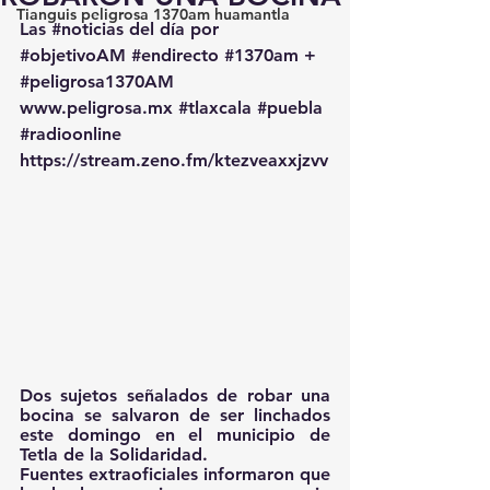
Tianguis peligrosa 1370am huamantla
Las 
#noticias
 del día por 
#objetivoAM
#endirecto
#1370am
 + 
#peligrosa1370AM
www.peligrosa.mx
#tlaxcala
#puebla
#radioonline
https://stream.zeno.fm/ktezveaxxjzvv
Dos sujetos señalados de robar una 
bocina se salvaron de ser linchados 
este domingo en el municipio de 
Tetla de la Solidaridad.
Fuentes extraoficiales informaron que 