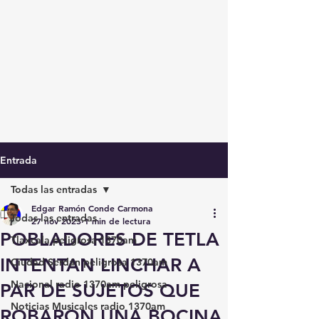
Entrada
Todas las entradas
Edgar Ramón Conde Carmona
Todas las entradas
27 nov 2023
1 min de lectura
POBLADORES DE TETLA
Tlaxcala peligrosa 1370am
INTENTAN LINCHAR A
Ciudad Serdán peligrosa 1370am
Nacional radio 1370am peligrosa
PAR DE SUJETOS QUE
Noticias Musicales radio 1370am
ROBARON UNA BOCINA