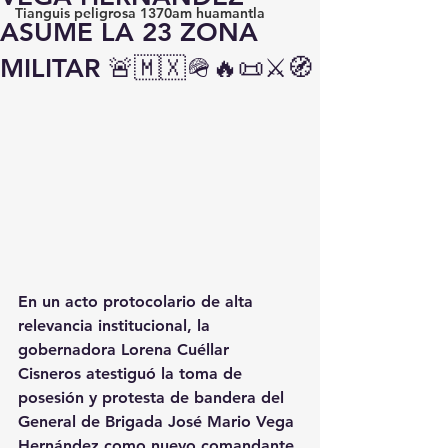
Tianguis peligrosa 1370am huamantla
ASUME LA 23 ZONA
MILITAR 🚨🇲🇽🪖🔥📜⚔️🧭
En un acto protocolario de alta 
relevancia institucional, la 
gobernadora 
Lorena Cuéllar 
Cisneros
 atestiguó la 
toma de 
posesión y protesta de bandera
 del 
General de Brigada José Mario Vega 
Hernández
 como nuevo comandante 