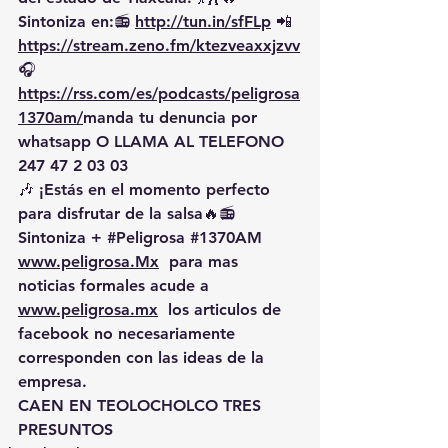
Sintoniza en:📻 
http://tun.in/sfFLp
 📲
https://
stream.zeno.fm/ktezveaxxjzvv
🎧
https://rss.com/es/podcasts/peligrosa
1370am/
manda
 tu denuncia por 
whatsapp O LLAMA AL TELEFONO 
247 47 2 03 03
🎶 ¡Estás en el momento perfecto 
para disfrutar de la salsa🔥📻 
Sintoniza + 
#Peligrosa
#1370AM
www.peligrosa.Mx
  para mas 
noticias formales acude a 
www.peligrosa.mx
  los articulos de 
facebook no necesariamente 
corresponden con las ideas de la 
empresa.
CAEN EN TEOLOCHOLCO TRES 
PRESUNTOS