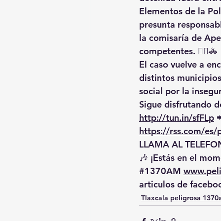
Elementos de la Pol
presunta responsabl
la comisaría de Ape
competentes. 👮‍♂️🚓
El caso vuelve a enc
distintos municipio
social por la insegu
Sigue disfrutando de
http://tun.in/sfFLp
 
https://rss.com/es
LLAMA AL TELEFON
🎶 ¡Estás en el mome
#1370AM
www.pel
articulos de facebo
Tlaxcala peligrosa 137