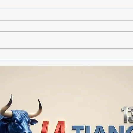
🚨🚔 CAPTURAN EN PUEBLA
🚨🏛
A PRESUNTO
GOB
RESPONSABLE DE LA
TLA
DESAPARICIÓN DE UN
PRO
HOMBRE DE SAN PABLO
SEG
DEL MONTE ⚖️🔍