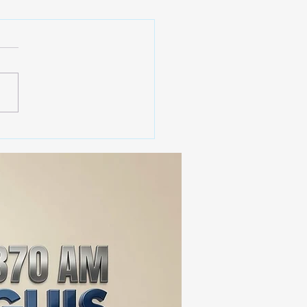
️ SECRETARIO DE
IERNO ADMITE QUE
XCALA AÚN ENFRENTA
BLEMAS DE
URIDAD ⚖️📊🚔