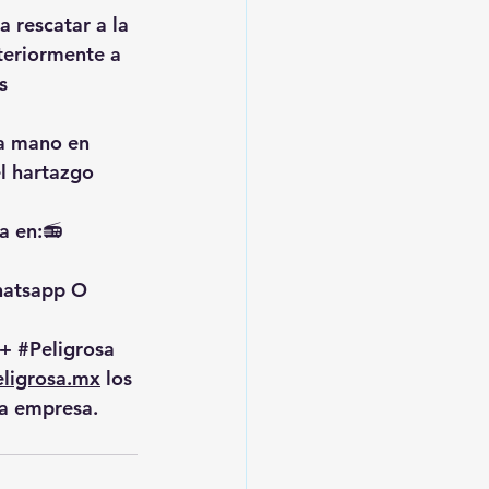
 rescatar a la 
teriormente a 
s 
ia mano en 
l hartazgo 
a en:📻 
hatsapp O 
+ 
#Peligrosa
ligrosa.mx
 los 
la empresa.