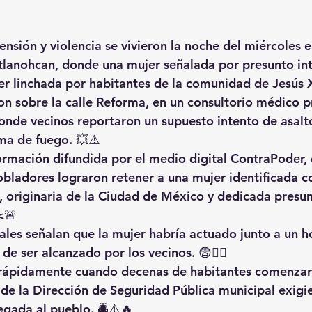
nsión y violencia se vivieron la noche del miércoles e
tlanohcan, donde una mujer señalada por presunto in
er linchada por habitantes de la comunidad de Jesús 
on sobre la calle Reforma, en un consultorio médico p
donde vecinos reportaron un supuesto intento de asalt
ma de fuego. 💥⚠️
rmación difundida por el medio digital ContraPoder, 
bladores lograron retener a una mujer identificada c
 originaria de la Ciudad de México y dedicada presu
✂️🚨
iales señalan que la mujer habría actuado junto a un 
de ser alcanzado por los vecinos. 😨🏃‍♂️
ó rápidamente cuando decenas de habitantes comenzar
de la Dirección de Seguridad Pública municipal exigi
egada al pueblo. 🚔⚠️🔥