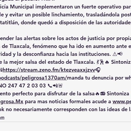
icía Municipal implementaron un fuerte operativo para
e y evitar un posible linchamiento, trasladándola pos
tatitlán, donde quedó a disposición de las autoridade
ender las alertas sobre los actos de justicia por prop
s de Tlaxcala, fenómeno que ha ido en aumento ante e
ridad y la desconfianza hacia las instituciones. ⚠️📢
 la mejor salsa del estado de Tlaxcala. 💃🕺🔥 Sintoniz
📲
https://
stream.zeno.fm/ktezveaxxjzvv
🎧
/podcasts/peligrosa1370am/
manda
 tu denuncia por w
O 247 47 2 03 03 📞📲🚨
nto perfecto para disfrutar de la salsa🔥📻 Sintoniza 
igrosa.Mx
 para mas noticias formales acude a 
www.pe
ok no necesariamente corresponden con las ideas de 
0am