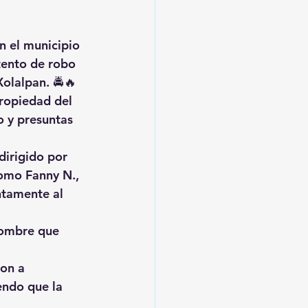
n el municipio 
tento de robo 
Xolalpan. 🚔🔥
ropiedad del 
o y presuntas 
dirigido por 
omo Fanny N., 
ntamente al 
hombre que 
on a 
endo que la 