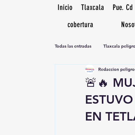
Inicio
Tlaxcala
Pue. Cd
cobertura
Noso
Todas las entradas
Tlaxcala pelig
Redaccion peligro
Noticias Musicales radio 1370am
🚨🔥 M
ESTUVO
EN TET