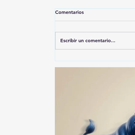
Comentarios
Escribir un comentario...
Humillacion a la virgen y a
los Huamantlecos