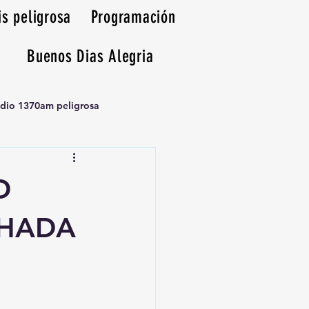
is peligrosa
Programación
Buenos Dias Alegria
adio 1370am peligrosa
O
CHADA