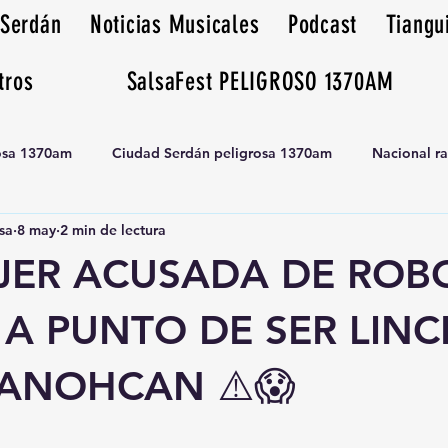
 Serdán
Noticias Musicales
Podcast
Tiangu
tros
SalsaFest PELIGROSO 1370AM
rosa 1370am
Ciudad Serdán peligrosa 1370am
Nacional r
sa
8 may
2 min de lectura
Tianguis peligrosa 1370am huamantla
UJER ACUSADA DE ROB
 A PUNTO DE SER LIN
LANOHCAN ⚠️😱