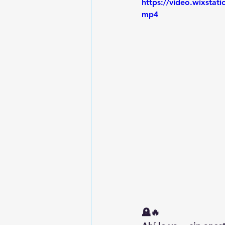
https://video.wixsta
mp4
🪦🔥