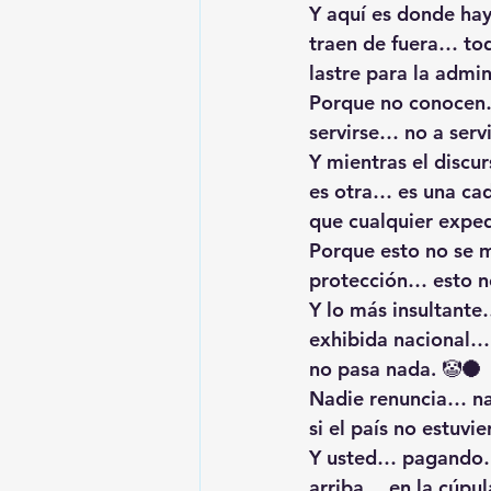
Y aquí es donde ha
traen de fuera… to
lastre para la admin
Porque no conocen…
servirse… no a servi
Y mientras el discu
es otra… es una ca
que cualquier exped
Porque esto no se 
protección… esto no
Y lo más insultante
exhibida nacional… 
no pasa nada. 🤡🌑
Nadie renuncia… na
si el país no estuvi
Y usted… pagando… 
arriba… en la cúpu