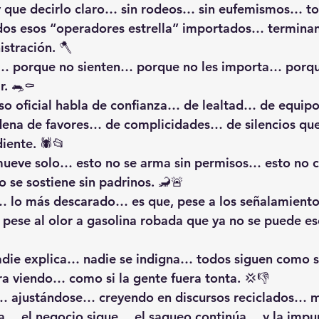
y que decirlo claro… sin rodeos… sin eufemismos… to
dos esos “operadores estrella” importados… terminan
istración. 🪓
 porque no sienten… porque no les importa… porqu
r. 🐀⚰️
rso oficial habla de confianza… de lealtad… de equipo
dena de favores… de complicidades… de silencios qu
iente. 🕷️📂
mueve solo… esto no se arma sin permisos… esto no cr
 se sostiene sin padrinos. 🦂🚨
… lo más descarado… es que, pese a los señalamiento
pese al olor a gasolina robada que ya no se puede e
die explica… nadie se indigna… todos siguen como 
era viendo… como si la gente fuera tonta. 💢👎
ajustándose… creyendo en discursos reciclados… m
la… el negocio sigue… el saqueo continúa… y la impu