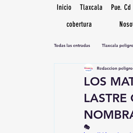
Inicio
Tlaxcala
Pue. Cd
cobertura
Noso
Todas las entradas
Tlaxcala pelig
Redaccion peligro
Noticias Musicales radio 1370am
LOS MAT
LASTRE 
NOMBR
🎭