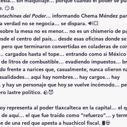
stesia… sin maquillaje… porque cuando el poder se p
. 😏🧂
tachines del Poder
… informando Chema Méndez para
verdad no se negocia… se dispara. 🔊💥
sobre la mesa no es menor… no es un chismerío de pa
sde el centro del país… desde esas oficinas donde se
 pero que terminaron convertidas en coladeras de cor
… cargados hasta el tope… entrando como si México f
 de litros de combustible… evadiendo impuestos… br
o frente a narices que, casualmente, nunca olieron n
asualidades… aquí hay nombres… hay cargos… hay 
 y hay un personaje que hoy se vuelve incómodo… p
o lastre político. 🪨😈
y representa al poder tlaxcalteca en la capital… el q
 de aquí… el que fue traído como “refuerzo”… y term
de una red que apesta a huachicol fiscal. 🛢️💀