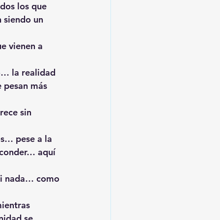
dos los que 
 siendo un 
e vienen a 
… la realidad 
e pesan más 
ece sin 
s… pese a la 
sconder… aquí 
si nada… como 
ientras 
nidad se 