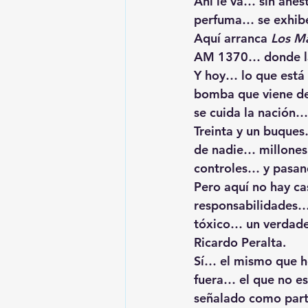
Ahí le va… sin ane
perfuma… se exhibe
Aquí arranca 
Los Ma
AM 1370… donde la 
Y hoy… lo que está 
bomba que viene de
se cuida la nación…
Treinta y un buques
de nadie… millones
controles… y pasand
Pero aquí no hay c
responsabilidades…
tóxico… un verdader
Ricardo Peralta.
Sí… el mismo que ho
fuera… el que no es
señalado como parte 