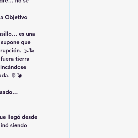
udre… no se 
 Objetivo 
sillo… es una 
 supone que 
rupción. 🌫️🐍
uera tierra 
incándose 
ada. 🚢💣
esado… 
ue llegó desde 
inó siendo 