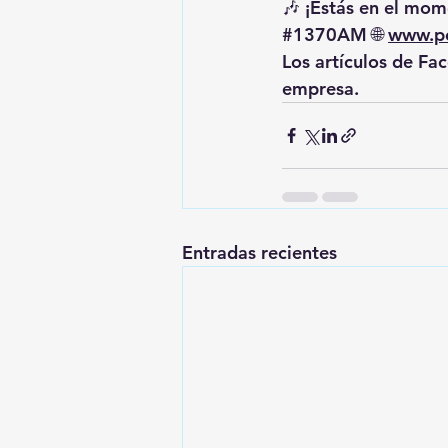
🎶 ¡Estás en el mome
#1370AM
 🌐 
www.pe
Los artículos de Fa
empresa.
Entradas recientes