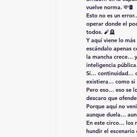
vuelve norma. 💸🛢️
Esto no es un erro
operar donde el pod
todos. 🧨🪦
Y aquí viene lo má
escándalo apenas c
la mancha crece… ya
inteligencia públic
Sí… continuidad… c
existiera… como si e
Pero eso… eso se 
descaro que ofende
Porque aquí no ven
aunque duela… aunq
En este circo… los
hundir el escenario