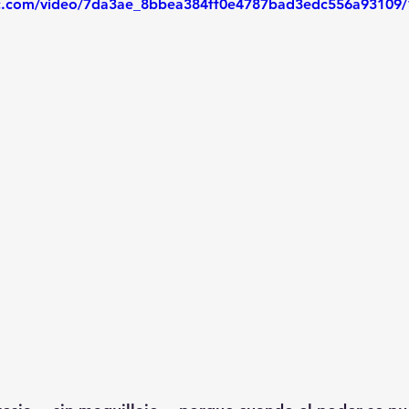
tic.com/video/7da3ae_8bbea384ff0e4787bad3edc556a93109/