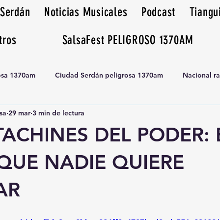
 Serdán
Noticias Musicales
Podcast
Tiangu
tros
SalsaFest PELIGROSO 1370AM
rosa 1370am
Ciudad Serdán peligrosa 1370am
Nacional r
sa
29 mar
3 min de lectura
Tianguis peligrosa 1370am huamantla
ACHINES DEL PODER: 
QUE NADIE QUIERE
AR