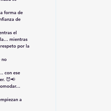
na forma de 
nfianza de 
ntras el 
la… mientras 
respeto por la 
 no 
… con ese 
r. 😈📢
ncomodar… 
empiezan a 