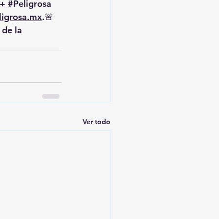
+ 
#Peligrosa
igrosa.mx
.🚨 
de la 
Ver todo