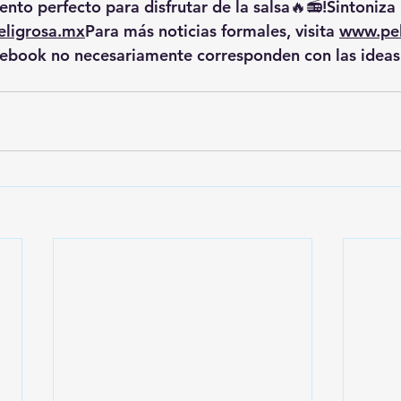
nto perfecto para disfrutar de la salsa🔥📻!Sintoniza 
ligrosa.mx
Para más noticias formales, visita 
www.pel
cebook no necesariamente corresponden con las ideas 