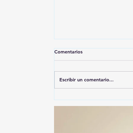
Comentarios
Escribir un comentario...
🤩🍔🌭 ¡EL NUEVO LUGAR
QUE TODOS ESTÁN
BUSCANDO EN
HUAMANTLA! 🥳🔥