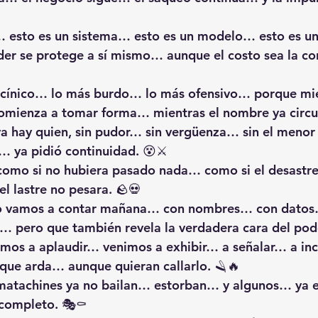
r… esto es un sistema… esto es un modelo… esto es u
er se protege a sí mismo… aunque el costo sea la co
s cínico… lo más burdo… lo más ofensivo… porque mie
omienza a tomar forma… mientras el nombre ya circu
 hay quien, sin pudor… sin vergüenza… sin el menor 
a… ya pidió continuidad. 😵⚔️
omo si no hubiera pasado nada… como si el desastre
l lastre no pesara. 🪨💀
lo vamos a contar mañana… con nombres… con datos
… pero que también revela la verdadera cara del pode
imos a aplaudir… venimos a exhibir… a señalar… a i
ue arda… aunque quieran callarlo. 🪒🔥
 matachines ya no bailan… estorban… y algunos… ya 
 completo. 🎭⚰️