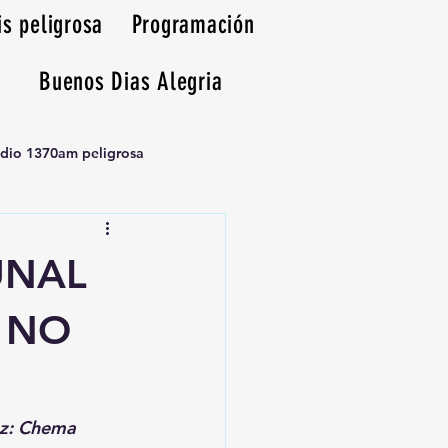
is peligrosa
Programación
Buenos Dias Alegria
adio 1370am peligrosa
UNAL
 NO
oz: Chema 