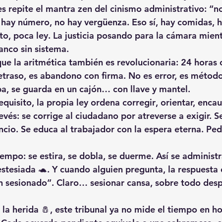
es repite el mantra zen del cinismo administrativo: “n
hay número, no hay vergüenza. Eso sí, hay comidas, h
to, poca ley. La justicia posando para la cámara mient
anco sin sistema.
e la aritmética también es revolucionaria: 24 horas 
etraso, es 
abandono con firma
. No es error, es métod
ba, se guarda en un cajón… con llave y mantel.
requisito, la propia ley ordena 
corregir
, orientar, enca
revés: se corrige al ciudadano por atreverse a exigir. Se
ncio. Se educa al trabajador con la espera eterna. Pe
iempo: se estira, se dobla, se duerme. Así se administra 
estesiada
 🐢. Y cuando alguien pregunta, la respuesta 
n sesionado”. Claro… sesionar cansa, sobre todo desp
a la herida 🧂, este tribunal ya no mide el tiempo en ho