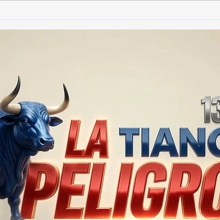
🚨🚔 CAPTURAN EN PUEBLA
🚨🏛
A PRESUNTO
GOB
RESPONSABLE DE LA
TLA
DESAPARICIÓN DE UN
PRO
HOMBRE DE SAN PABLO
SEG
DEL MONTE ⚖️🔍