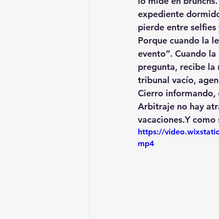
lo mide en brunchs
expediente dormido 
pierde entre selfies
Porque cuando la le
evento”. Cuando la n
pregunta, recibe la
tribunal vacío, agen
Cierro informando, c
Arbitraje no hay at
vacaciones.Y como 
https://video.wixsta
mp4