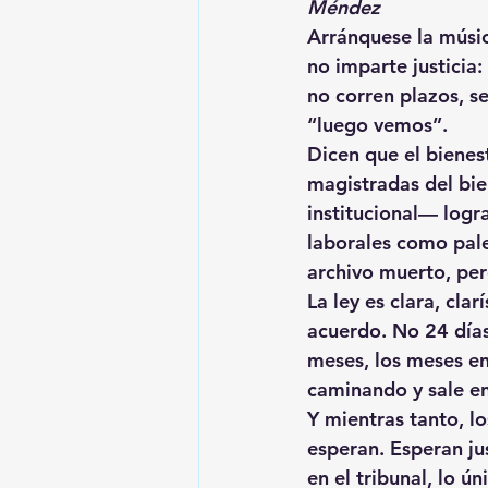
Méndez
Arránquese la músic
no imparte justicia: 
no corren plazos, 
s
“luego vemos”.
Dicen que el bienest
magistradas del bie
institucional— logra
laborales
 como pale
archivo muerto, per
La ley es clara, cla
acuerdo. No 24 días
meses, los meses en
caminando y sale en
Y mientras tanto, l
esperan. Esperan ju
en el tribunal, lo ú