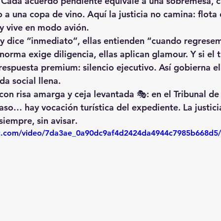
. Cada acuerdo pendiente equivale a una sobremesa, c
a una copa de vino. Aquí la justicia no camina: 
flota
 y vive en modo avión.
y dice “inmediato”, ellas entienden “cuando regresem
orma exige diligencia, ellas aplican glamour. Y si el 
 respuesta premium: 
silencio ejecutivo
. Así gobierna el
da social llena.
on risa amarga y ceja levantada 🎭: en el Tribunal de 
raso… hay 
vocación turística del expediente
. La justic
siempre, 
sin avisar
.
tic.com/video/7da3ae_0a90dc9af4d2424da4944c7985b668d5/