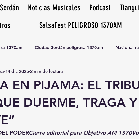
 Serdán
Noticias Musicales
Podcast
Tiangu
tros
SalsaFest PELIGROSO 1370AM
rosa 1370am
Ciudad Serdán peligrosa 1370am
Nacional r
sa
14 dic 2025
2 min de lectura
Tianguis peligrosa 1370am huamantla
IA EN PIJAMA: EL TRIB
QUE DUERME, TRAGA Y
VE”
DEL PODER
Cierre editorial para Objetivo AM 1370V