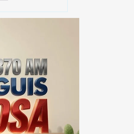
️ SECRETARIO DE
IERNO ADMITE QUE
XCALA AÚN ENFRENTA
BLEMAS DE
URIDAD ⚖️📊🚔