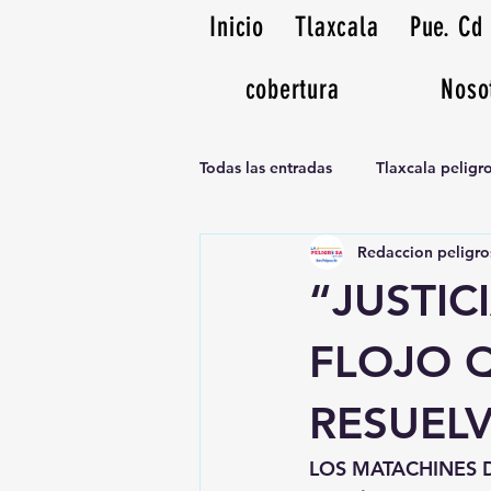
Inicio
Tlaxcala
Pue. Cd
cobertura
Noso
Todas las entradas
Tlaxcala pelig
Redaccion peligro
Noticias Musicales radio 1370am
“JUSTIC
FLOJO 
RESUEL
LOS MATACHINES 