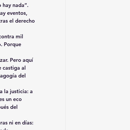
o hay nada”. 
ay eventos, 
ras el derecho 
contra 
mil 
o. Porque 
uzar. Pero aquí 
 castiga al 
dagogía del 
la justicia: 
a 
es un eco 
ués del 
ras ni en días: 