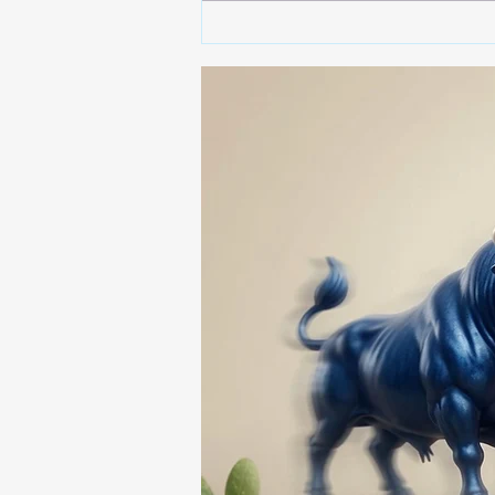
🤩🍔🌭 ¡EL NUEVO LUGAR
QUE TODOS ESTÁN
BUSCANDO EN
HUAMANTLA! 🥳🔥