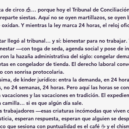
a de circo 🎪… porque hoy el Tribunal de Conciliación
reparte siestas
. Aquí no se oyen martillazos, se oyen 
e oxidan
. Y mientras la ley marca 24 horas, el reloj ofi
ar llegó al tribunal… y sí: 
bienestar para no trabajar
.
nestar —con toga de seda, agenda social y pose de in
ron la hazaña administrativa del siglo: 
congelar dem
tas en congelador de tienda. El derecho laboral conv
o con sonrisa protocolaria.
rísima, de kinder jurídico: entra la demanda, 
en 24 hor
, no 24 semanas, 
24 horas
. Pero aquí las horas se con
 vacaciones y las vacaciones en tradición. El expedien
 camilla… si es que algún día sale.
os trabajadores —esas criaturas incómodas que viven 
sticia, esperan respuesta, esperan que alguien 
se desp
nico que sesiona con puntualidad es el café ☕ y el chis