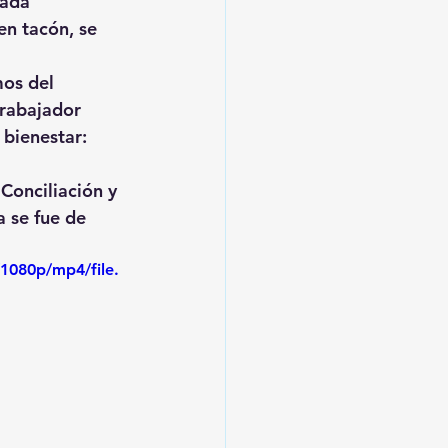
ada 
 en tacón
, se 
os del 
trabajador 
 bienestar: 
Conciliación y 
ia se fue de 
1080p/mp4/file.