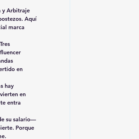
 y Arbitraje 
bostezos. Aquí 
cial marca 
 Tres 
fluencer 
andas 
ertido en 
as
 hay 
vierten en 
te entra 
de su salario— 
ierte
. Porque 
me.