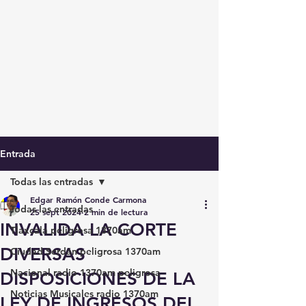
Entrada
Todas las entradas
Edgar Ramón Conde Carmona
Todas las entradas
25 sept 2024
2 min de lectura
INVALIDA LA CORTE
Tlaxcala peligrosa 1370am
DIVERSAS
Ciudad Serdán peligrosa 1370am
Nacional radio 1370am peligrosa
DISPOSICIONES DE LA
Noticias Musicales radio 1370am
LEY DE INGRESOS DEL