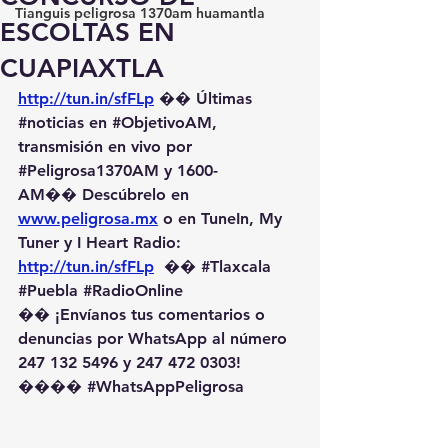
Tianguis peligrosa 1370am huamantla
ESCOLTAS EN
CUAPIAXTLA
http://tun.in/sfFLp
 �� Últimas 
#noticias
 en 
#ObjetivoAM
, 
transmisión en vivo por 
#Peligrosa1370AM
 y 1600-
AM��️ Descúbrelo en 
www.peligrosa.mx
 o en TuneIn, My 
Tuner y I Heart Radio: 
http://tun.in/sfFLp
  �� 
#Tlaxcala
#Puebla
#RadioOnline
�� ¡Envíanos tus comentarios o 
denuncias por WhatsApp al número 
247 132 5496 y 247 472 0303! 
��️�� 
#WhatsAppPeligrosa