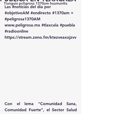
Tianguis peligrosa 1370am huamantla
Las 
#noticias
 del día por 
#objetivoAM
#endirecto
#1370am
 + 
#peligrosa1370AM
www.peligrosa.mx
#tlaxcala
#puebla
#radioonline
https://stream.zeno.fm/ktezveaxxjzvv
Con el lema “Comunidad Sana, 
Comunidad Fuerte”, el Sector Salud 