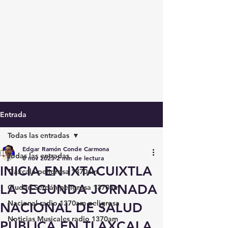
Entrada
Todas las entradas
Edgar Ramón Conde Carmona
Todas las entradas
8 nov 2023
2 min de lectura
INICIA EN IXTACUIXTLA
Tlaxcala peligrosa 1370am
LA SEGUNDA JORNADA
Ciudad Serdán peligrosa 1370am
Nacional radio 1370am peligrosa
NACIONAL DE SALUD
Noticias Musicales radio 1370am
PÚBLICA EN TLAXCALA