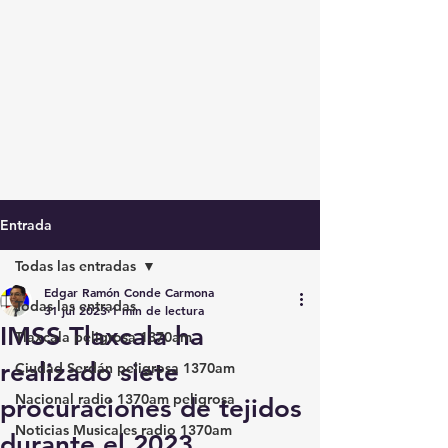
Entrada
Todas las entradas
Edgar Ramón Conde Carmona
Todas las entradas
31 jul 2023
1 min de lectura
IMSS Tlaxcala ha
Tlaxcala peligrosa 1370am
realizado siete
Ciudad Serdán peligrosa 1370am
Nacional radio 1370am peligrosa
procuraciones de tejidos
Noticias Musicales radio 1370am
durante el 2023