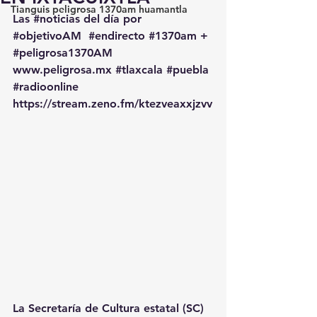
Tianguis peligrosa 1370am huamantla
Las 
#noticias
 del día por 
#objetivoAM
#endirecto
#1370am
 + 
#peligrosa1370AM
www.peligrosa.mx
#tlaxcala
#puebla
#radioonline
https://stream.zeno.fm/ktezveaxxjzvv
La Secretaría de Cultura estatal (SC) 