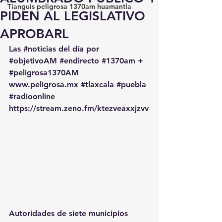
Tianguis peligrosa 1370am huamantla
PIDEN AL LEGISLATIVO
APROBARL
Las 
#noticias
 del día por 
#objetivoAM
#endirecto
#1370am
 + 
#peligrosa1370AM
www.peligrosa.mx
#tlaxcala
#puebla
#radioonline
https://stream.zeno.fm/ktezveaxxjzvv
Autoridades de siete municipios 