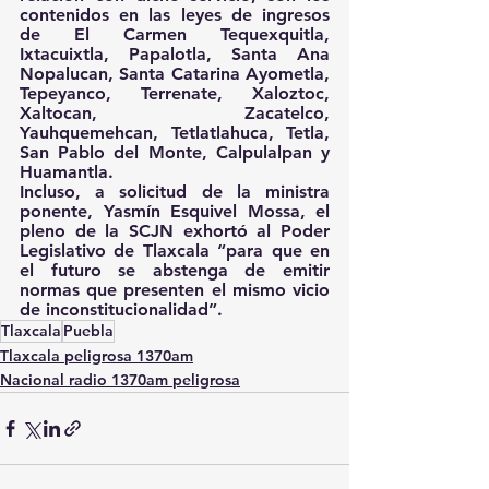
contenidos en las leyes de ingresos 
de El Carmen Tequexquitla, 
Ixtacuixtla, Papalotla, Santa Ana 
Nopalucan, Santa Catarina Ayometla, 
Tepeyanco, Terrenate, Xaloztoc, 
Xaltocan, Zacatelco, 
Yauhquemehcan, Tetlatlahuca, Tetla, 
San Pablo del Monte, Calpulalpan y 
Huamantla.
Incluso, a solicitud de la ministra 
ponente, Yasmín Esquivel Mossa, el 
pleno de la SCJN exhortó al Poder 
Legislativo de Tlaxcala “para que en 
el futuro se abstenga de emitir 
normas que presenten el mismo vicio 
de inconstitucionalidad”.
Tlaxcala
Puebla
Tlaxcala peligrosa 1370am
Nacional radio 1370am peligrosa