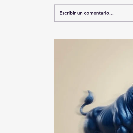
Escribir un comentario...
ALFONSO SÁNCHEZ
GARCIA, EL MÁS
DENUNCIADO ANTE EL ITE:
SU NOMBRE APARECE EN
74 ASUNTOS