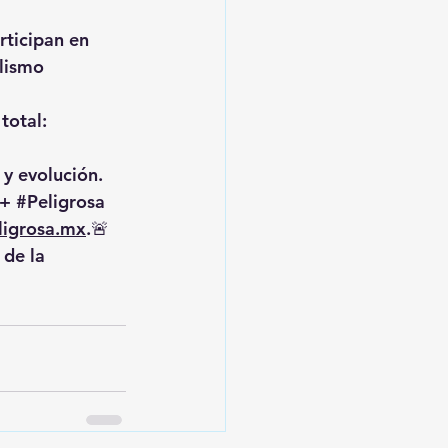
articipan en 
lismo 
total: 
 y evolución.
+ 
#Peligrosa
igrosa.mx
.🚨 
de la 