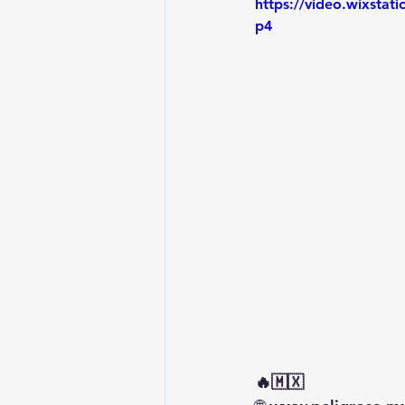
https://video.wixsta
p4
🔥🇲🇽