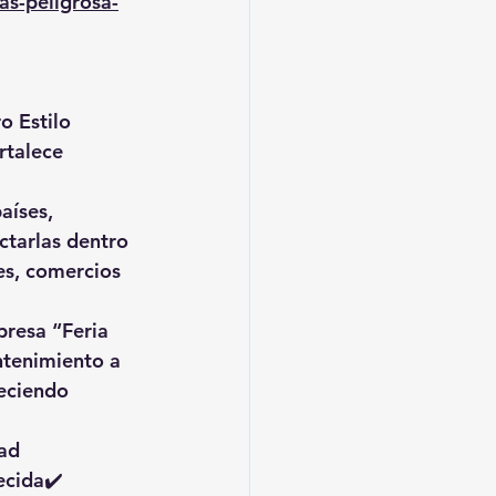
as-peligrosa-
o Estilo 
rtalece 
íses, 
ctarlas dentro 
es, comercios 
presa “Feria 
ntenimiento a 
eciendo 
ad 
ecida✔️ 