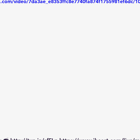
tic.com/video/7da3ae_e8353ffc8e7740fa874f1755981ef6dc/1