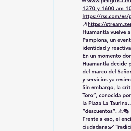
🌐 
www.peligrosa.m
1370-y-1600-am-1
https://rss.com/es
🎶
https://
stream.ze
Huamantla vuelve a 
Pamplona
, un event
identidad y reactiv
En un momento dond
Huamantla decide p
del marco del Señor
y servicios ya resie
Sin embargo, la crít
Toro”
, conocida po
la Plaza La Taurina
“descuentos”. ⚠️🎭
Frente a eso, el en
ciudadana:✔️ Tradic