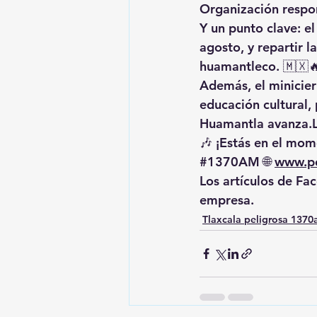
Organización respo
Y un punto clave: 
el
agosto, y repartir l
huamantleco. 🇲🇽
Además, el 
minicier
educación cultural,
Huamantla 
avanza.
🎶 ¡Estás en el mome
#1370AM
 🌐 
www.pe
Los artículos de Fa
empresa.
Tlaxcala peligrosa 137