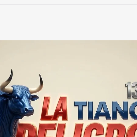
Gobierno de Tlaxcala
Gobi
asegura que no habrá
dest
impunidad tras tragedia en
790 
mina clandestina de cantera
vide
en Yauhquemehcan