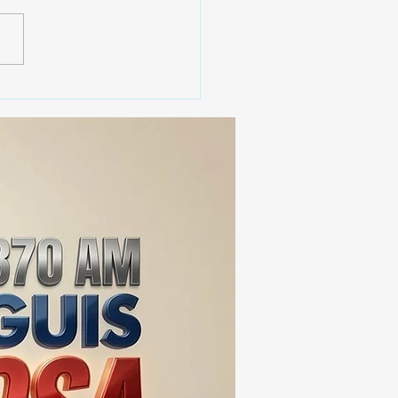
erno de Tlaxcala
aca instalación de 2 mil
cámaras de
ovigilancia en la entidad