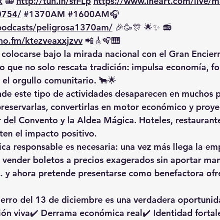
x
 📻 
http://tun.in/sfFLp
https://www.iheart.com/live/m
0754/
#1370AM
#1600AM
🎧 
/podcasts/peligrosa1370am/
 🎉🥳🎊 🌟✨ 📻
no.fm/ktezveaxxjzvv
 📲🎸🪇🎹
colocarse bajo la mirada nacional con el 
Gran Encierr
o que no solo rescata tradición: 
impulsa economía, fo
a el orgullo comunitario
. 🐂🌟
e este tipo de actividades desaparecen en muchos pa
reservarlas
, convertirlas en motor económico y proye
 del Convento y la Aldea Mágica. Hoteles, restaurant
nten el impacto positivo.
ica responsable es necesaria: 
una vez más llega la em
r vender boletos a precios exagerados sin aportar ma
… y ahora pretende presentarse como benefactora ofr
cierro del 13 de diciembre es una verdadera oportunid
ión viva✔️ Derrama económica real✔️ Identidad fortal