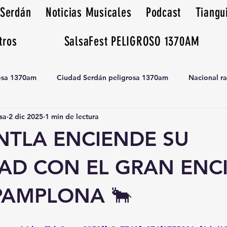
 Serdán
Noticias Musicales
Podcast
Tiangu
tros
SalsaFest PELIGROSO 1370AM
rosa 1370am
Ciudad Serdán peligrosa 1370am
Nacional r
sa
2 dic 2025
1 min de lectura
Tianguis peligrosa 1370am huamantla
TLA ENCIENDE SU
DAD CON EL GRAN ENC
PAMPLONA 🐂