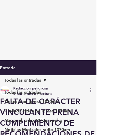
Entrada
Todas las entradas
Redaccion peligrosa
Todas las entradas
4 feb
2 min de lectura
FALTA DE CARÁCTER
Tlaxcala peligrosa 1370am
VINCULANTE FRENA
Ciudad Serdán peligrosa 1370am
Nacional radio 1370am peligrosa
CUMPLIMIENTO DE
Noticias Musicales radio 1370am
RECOMENDACIONES DE