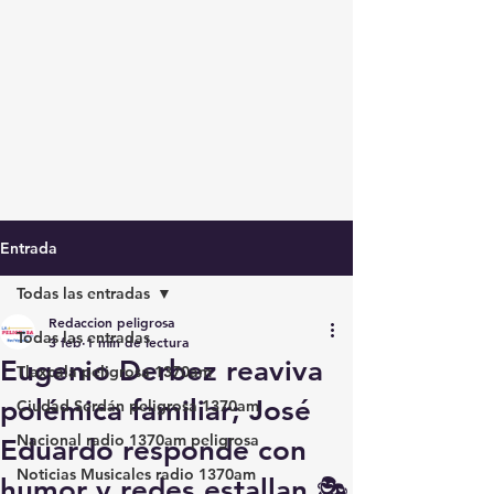
Entrada
Todas las entradas
Redaccion peligrosa
Todas las entradas
3 feb
1 min de lectura
Eugenio Derbez reaviva
Tlaxcala peligrosa 1370am
polémica familiar; José
Ciudad Serdán peligrosa 1370am
Nacional radio 1370am peligrosa
Eduardo responde con
Noticias Musicales radio 1370am
humor y redes estallan 🎭