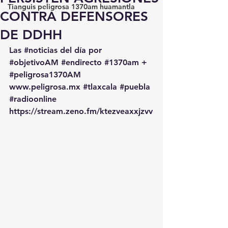
Tianguis peligrosa 1370am huamantla
CONTRA DEFENSORES
DE DDHH
Las 
#noticias
 del día por 
#objetivoAM
#endirecto
#1370am
 + 
#peligrosa1370AM
www.peligrosa.mx
#tlaxcala
#puebla
#radioonline
https://stream.zeno.fm/ktezveaxxjzvv