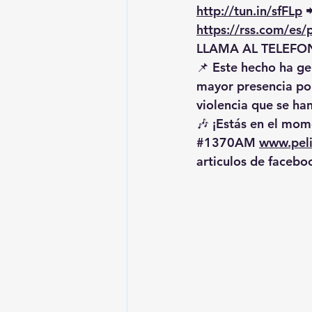
http://tun.in/sfFLp
 
https://rss.com/es
LLAMA AL TELEFON
📌 Este hecho ha ge
mayor presencia pol
violencia que se han
🎶 ¡Estás en el mome
#1370AM
www.pel
articulos de facebo