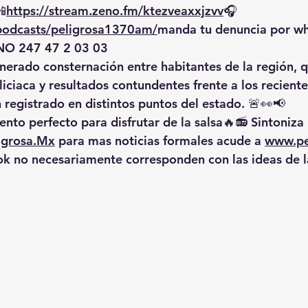
📲
https://
stream.zeno.fm/ktezveaxxjzvv
🎧
/podcasts/peligrosa1370am/
manda
 tu denuncia por w
O 247 47 2 03 03
nerado consternación entre habitantes de la región, q
iciaca y resultados contundentes frente a los reciente
 registrado en distintos puntos del estado. 🚨👀📢
nto perfecto para disfrutar de la salsa🔥📻 Sintoniza 
igrosa.Mx
 para mas noticias formales acude a 
www.pe
ok no necesariamente corresponden con las ideas de 