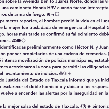
on sobre la Avenida Benito Juárez Norte, donde las ví
e una camioneta Honda HRV cuando fueron intercepta
ros de arma de fuego. 🚘🔫💥
primeros reportes, el hombre perdió la vida en el luga
e la mujer fue trasladada de emergencia al Hospital 
go, horas más tarde se confirmó su fallecimiento debid
siones. 🚑⚫😢
 identificadas preliminarmente como Héctor N. y Juana
ión por ser propietarios de una cadena de cremerías. 
 intensa movilización de policías municipales, estatal
nes acordonaron la zona para permitir las diligencias
el levantamiento de indicios. 🚔📂⚠️
de Justicia del Estado de Tlaxcala informó que ya inici
 esclarecer el doble homicidio y ubicar a los respons
uelve a encender las alertas por la inseguridad en la
 la mejor salsa del estado de Tlaxcala. 💃🕺🔥 Sintoniz