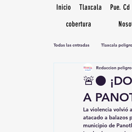
Inicio
Tlaxcala
Pue. Cd
cobertura
Noso
Todas las entradas
Tlaxcala pelig
Redaccion peligro
Noticias Musicales radio 1370am
🚨⚫ ¡D
A PANOT
La violencia volvió
atacado a balazos p
municipio de Panotl