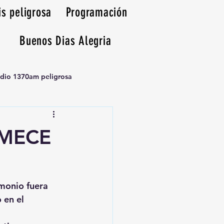
is peligrosa
Programación
Buenos Dias Alegria
adio 1370am peligrosa
EMECE
imonio fuera 
 en el 