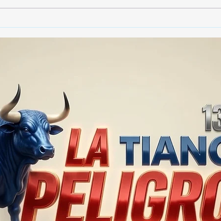
🚨🏛️ SECRETARIO DE
🚔
GOBIERNO ADMITE QUE
25 
TLAXCALA AÚN ENFRENTA
EN S
PROBLEMAS DE
SUP
SEGURIDAD ⚖️📊🚔
MILL