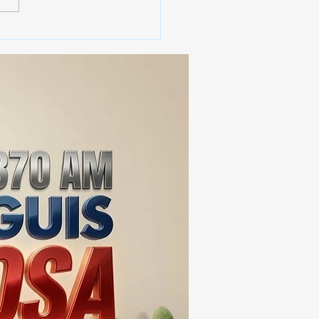
 SSC ASEGURA MÁS DE
MIL DOSIS DE DROGA
EIS MESES; SU VALOR
ERA LOS 100
ONES DE PESOS 💰⚖️🚨