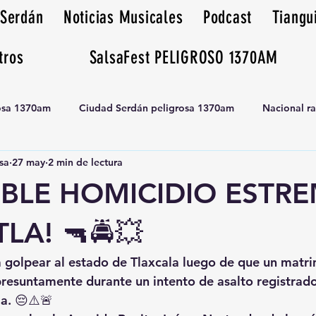
 Serdán
Noticias Musicales
Podcast
Tiangu
tros
SalsaFest PELIGROSO 1370AM
rosa 1370am
Ciudad Serdán peligrosa 1370am
Nacional r
sa
27 may
2 min de lectura
Tianguis peligrosa 1370am huamantla
OBLE HOMICIDIO ESTR
LA! 🔫🚔💥
 a golpear al estado de Tlaxcala luego de que un matr
resuntamente durante un intento de asalto registrado
a. 😔⚠️🚨