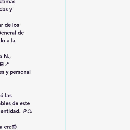
ctimas 
das y 
r de los 
General de 
o a la 
 N., 
🏪📍
es y personal 
 
ó las 
ables de este 
 entidad. 🔎⚖️
a en:📻 