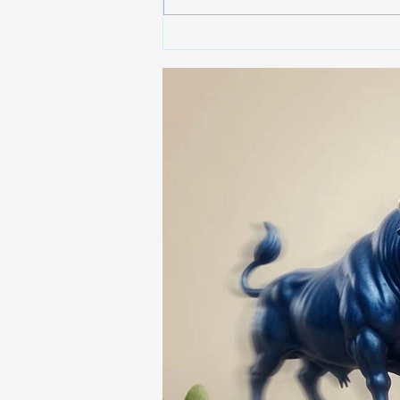
🚨🚔 CAPTURAN EN PUEBLA
A PRESUNTO
RESPONSABLE DE LA
DESAPARICIÓN DE UN
HOMBRE DE SAN PABLO
DEL MONTE ⚖️🔍