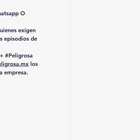
hatsapp O 
uienes exigen 
s episodios de 
+ 
#Peligrosa
ligrosa.mx
 los 
la empresa.