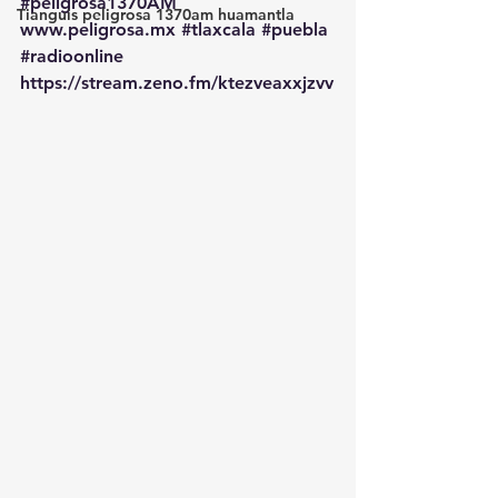
#peligrosa1370AM
Tianguis peligrosa 1370am huamantla
www.peligrosa.mx
#tlaxcala
#puebla
#radioonline
https://stream.zeno.fm/ktezveaxxjzvv