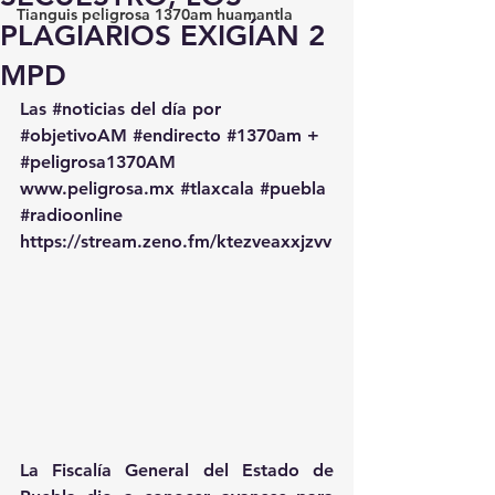
Tianguis peligrosa 1370am huamantla
PLAGIARIOS EXIGÍAN 2
MPD
Las 
#noticias
 del día por 
#objetivoAM
#endirecto
#1370am
 + 
#peligrosa1370AM
www.peligrosa.mx
#tlaxcala
#puebla
#radioonline
https://stream.zeno.fm/ktezveaxxjzvv
La Fiscalía General del Estado de 