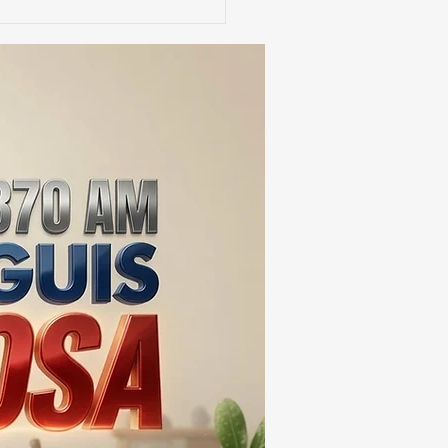
 SSC ASEGURA MÁS DE
MIL DOSIS DE DROGA
EIS MESES; SU VALOR
ERA LOS 100
ONES DE PESOS 💰⚖️🚨