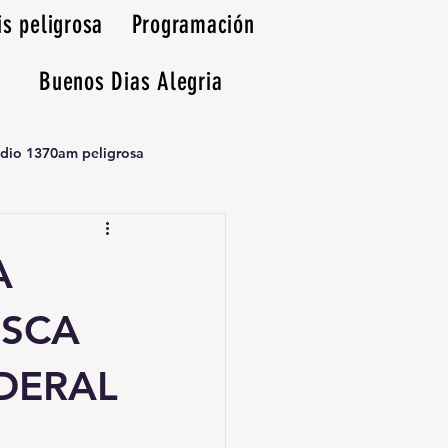
is peligrosa
Programación
Buenos Dias Alegria
adio 1370am peligrosa
A
USCA
DERAL