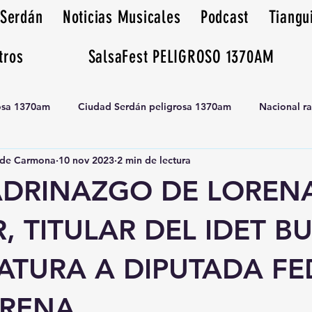
 Serdán
Noticias Musicales
Podcast
Tiangu
tros
SalsaFest PELIGROSO 1370AM
rosa 1370am
Ciudad Serdán peligrosa 1370am
Nacional r
de Carmona
10 nov 2023
2 min de lectura
Tianguis peligrosa 1370am huamantla
DRINAZGO DE LOREN
, TITULAR DEL IDET B
ATURA A DIPUTADA FE
RENA