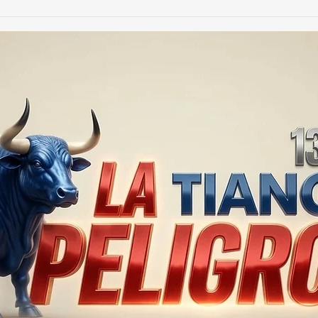
🚨🏛️ SECRETARIO DE
🚔
GOBIERNO ADMITE QUE
25 
TLAXCALA AÚN ENFRENTA
EN S
PROBLEMAS DE
SUP
SEGURIDAD ⚖️📊🚔
MILL