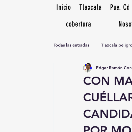
Inicio
Tlaxcala
Pue. Cd
cobertura
Noso
Todas las entradas
Tlaxcala pelig
Edgar Ramón Con
Noticias Musicales radio 1370am
CON MA
CUÉLLAR
CANDID
POR MO