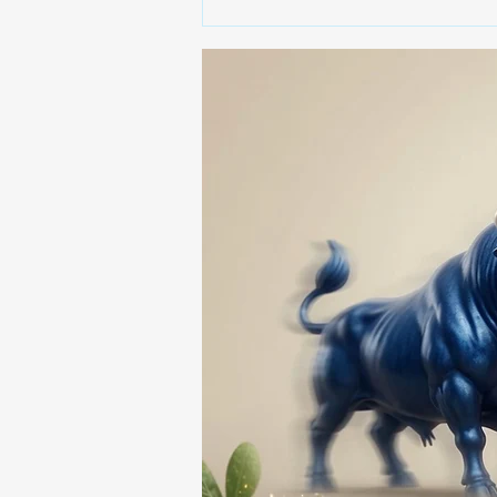
🚨🚔 CAPTURAN EN PUEBLA
A PRESUNTO
RESPONSABLE DE LA
DESAPARICIÓN DE UN
HOMBRE DE SAN PABLO
DEL MONTE ⚖️🔍