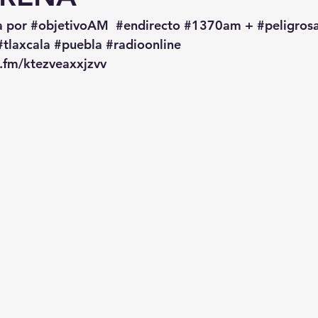
a por 
#objetivoAM
#endirecto
#1370am
 + 
#peligro
#tlaxcala
#puebla
#radioonline
o.fm/ktezveaxxjzvv