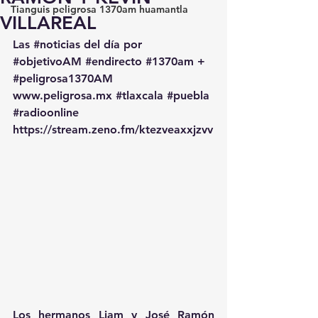
Tianguis peligrosa 1370am huamantla
VILLAREAL
Las 
#noticias
 del día por 
#objetivoAM
#endirecto
#1370am
 + 
#peligrosa1370AM
www.peligrosa.mx
#tlaxcala
#puebla
#radioonline
https://stream.zeno.fm/ktezveaxxjzvv
Los hermanos Liam y José Ramón 