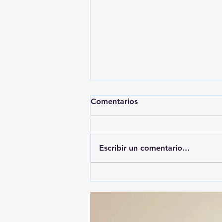
Comentarios
Escribir un comentario...
ALFONSO SÁNCHEZ
GARCIA, EL MÁS
DENUNCIADO ANTE EL ITE:
SU NOMBRE APARECE EN