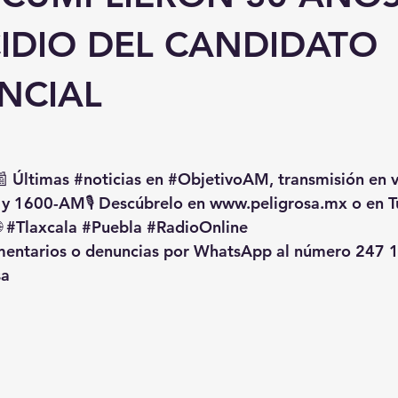
IDIO DEL CANDIDATO
NCIAL
📰 Últimas 
#noticias
 en 
#ObjetivoAM
, transmisión en 
 y 1600-AM🎙️ Descúbrelo en 
www.peligrosa.mx
 o en T
 
#Tlaxcala
#Puebla
#RadioOnline
omentarios o denuncias por WhatsApp al número 247 1
sa