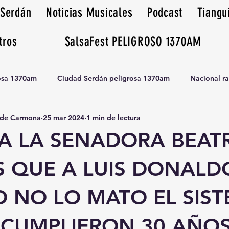
 Serdán
Noticias Musicales
Podcast
Tiangu
tros
SalsaFest PELIGROSO 1370AM
rosa 1370am
Ciudad Serdán peligrosa 1370am
Nacional r
de Carmona
25 mar 2024
1 min de lectura
Tianguis peligrosa 1370am huamantla
A LA SENADORA BEATR
S QUE A LUIS DONALD
O NO LO MATO EL SIS
E CUMPLIERON 30 AÑO