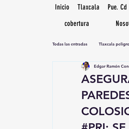
Inicio
Tlaxcala
Pue. Cd
cobertura
Noso
Todas las entradas
Tlaxcala pelig
Edgar Ramón Con
Noticias Musicales radio 1370am
ASEGUR
PAREDE
COLOSI
#PRI; S