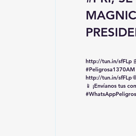
MAGNIC
PRESIDE
http://tun.in/sfFLp
 
#Peligrosa1370AM
http://tun.in/sfFLp
 
📱 ¡Envíanos tus c
#WhatsAppPeligro