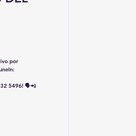
vivo por 
uneIn: 
32 5496! 🗣️📲 