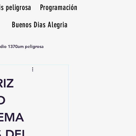
is peligrosa
Programación
Buenos Dias Alegria
adio 1370am peligrosa
IZ
O
TEMA
S DEL