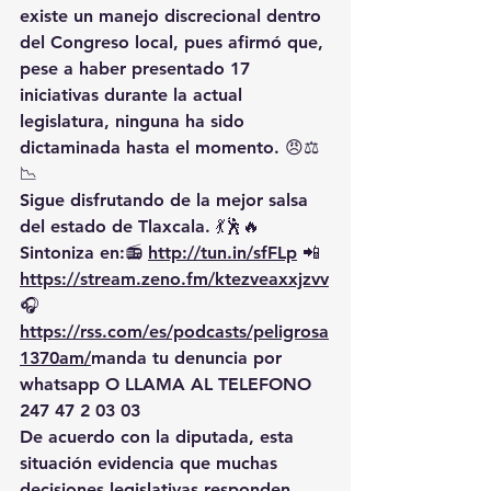
existe un manejo discrecional dentro 
del Congreso local, pues afirmó que, 
pese a haber presentado 17 
iniciativas durante la actual 
legislatura, ninguna ha sido 
dictaminada hasta el momento. 😠⚖️
📉
Sigue disfrutando de la mejor salsa 
del estado de Tlaxcala. 💃🕺🔥 
Sintoniza en:📻 
http://tun.in/sfFLp
 📲
https://
stream.zeno.fm/ktezveaxxjzvv
🎧
https://rss.com/es/podcasts/peligrosa
1370am/
manda
 tu denuncia por 
whatsapp O LLAMA AL TELEFONO 
247 47 2 03 03
De acuerdo con la diputada, esta 
situación evidencia que muchas 
decisiones legislativas responden 