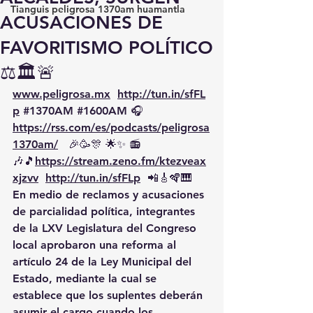
Tianguis peligrosa 1370am huamantla
ACUSACIONES DE
FAVORITISMO POLÍTICO
⚖️🏛️🚨
www.peligrosa.mx
http://tun.in/sfFL
p
#1370AM
#1600AM
 🎧 
https://rss.com/es/podcasts/peligrosa
1370am/
   🎉🥳🎊 🌟✨ 📻
🎶🎵
https://
stream.zeno.fm/ktezveax
xjzvv
http://tun.in/sfFLp
  📲🎸🪇🎹
En medio de reclamos y acusaciones 
de parcialidad política, integrantes 
de la LXV Legislatura del Congreso 
local aprobaron una reforma al 
artículo 24 de la Ley Municipal del 
Estado, mediante la cual se 
establece que los suplentes deberán 
asumir el cargo cuando los 